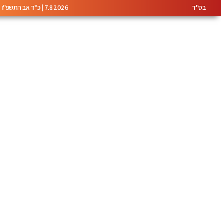
בס"ד
7.8.2026 | כ"ד אב התשפ"ו