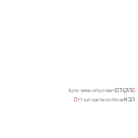
הקודם
דושפרה עליזה מושיוף- פרק 4
הבא
יום הולדתה של שקד חבני ז"ל