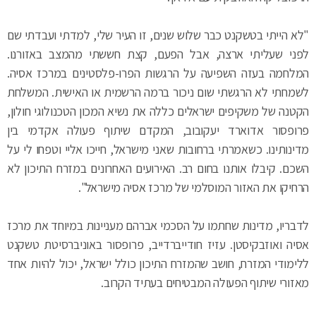
"לא הייתי בטשקנט כבר שלוש שנים, זו העיר שלי, למדתי ועבדתי שם
לפני שעליתי ארצה, אבל הפעם, קצת חששתי מהמצב באזורנו.
המלחמה בעזה השפיעה על הרגשות הפרו-פלסטינים במרכז אסיה.
לשמחתי לא הרגשתי שום ניכור ברמה הרשמית או האישית. המשלחת
הקטנה של משקיפים ישראלים כללה את נשיא המכון הטכנולוגי חולון,
פרופסור אדוארד יעקובוב, המקדם שיתוף פעולה אקדמי בין
מדינותינו. כשאמרתי ברחובות שאני מישראל, חייכו אליי וטפחו לי על
השכם. קיבלו אותנו בחום רב. האירועים האחרונים במזרח התיכון לא
הרחיקו את האזור המוסלמי של מרכז אסיה מישראל".
לדבריו, מדינות שחתמו על הסכמי אברהם מעניינות במיוחד את מרכז
אסיה ואוזבקיסטן. עזיז חודייברדייב, פרופסור באוניברסיטת טשקנט
ללימודי המזרח, חושב שהמזרח התיכון כולל ישראל, יכול להיות אחד
מאזורי שיתוף הפעולה המבטיחים בעתיד הקרוב.