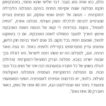
כולם, כמו שהיה נהוג בעבר. דבר שלישי שהוא מהותי, באוזבקיסטן
הוקמו מפלגות שונות שקיימת תחרות ביניהם: המפלגה הליברלית
דמוקרטית – תנועה של יזמים ואנשי עסקים, הם מציעים צעדים
ספציפיים לכניסה לכלכלת השוק העולמי. מפלגה אחרת, "תחייה
לאומית", נוקטת במדיניות די קשה של הכנסת השפה האוזבקית
ואימוץ תאריך למעבר המוחלט לשפה האוזבקית. אם כי בטשקנט
למשל, שומעים רוסית בכל מקום. 35 שנים לאחר כניסת חוק הלשון,
עיתונים עדיין מתפרסמים בקירילית ולטינית כאחד. וזו בעיה מאוד
רצינית. אגב, למפלגה הזו יש משהו דומה לישראל. היא דוגלת בכך
שבנות ישרתו בצבא. מפלגת הצדק הסוציאל-דמוקרטית (אדולת)
דוגלת בשוויון של כל החברה ובמעורבות רבה יותר של נשים בכל מבני
הכוח. גם המפלגה הדמוקרטית העממית והמפלגה האקולוגית
פעילות. כלומר, יש הזדמנות אמיתית לאופוזיציה. השינוי המשמעותי
והמעודד ביותר הוא שבפרלמנט הבא, יהיה 40 אחוז של נשים, כאשר
היום רק 30 אחוז נשים".