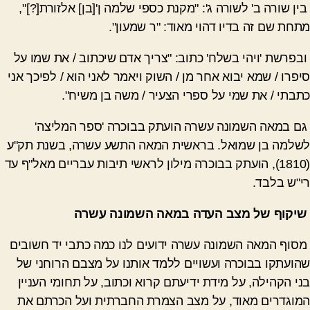
בין שורה ב' לשורה ג': "מקנת כספי שלמה ן'[בן] אלזורת[?]",
מתחת שם זה בדיו
דהוי מאוד: "ר שמעון".
ובפרשת 'ויהי בשלח' כתוב: "צריך אדם שיכתוב / את שמו על
סיפרו / שמא יבוא אחר מן / השוק ויאמר לאני הוא / לפיכך אני
כתבתי / את שמי על ספרי הצעיר / משה בן משיח".
גם במאה השמונה עשרה הועתק בבוכרה 'ספר המליצה'
לשלמה בן שמואל. בראשית המאה התשע עשרה, בשנת תק"ע
(1810), הועתק בבוכרה מילון לראשי תיבות עבריים מאל"ף עד
רי"ש בלבד.
שיקוף של מצב העדה במאה השמונה עשרה
מסוף המאה השמונה עשרה ידועים לנו כמה כתבי יד חשובים
שהועתקו בבוכרה ועשויים ללמד אותנו על מצבם הרוחני של
בני הקהילה, על מידת ידיעתם קרוא וכתוב, על תחומי העניין
המוגדרים מאוד, על מצב הצמרת החברתית ועל הכרתם את