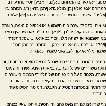
כתוב: "יאדגאר בן המרוחם כ"א[כבוד אבי?] יוסף נוחו עדן בן
המרוחם אגא מולא [בן] מולא גדא [יתכן בדא] נ"ע. הכותב ע"י
[על ידי] הצעיר… מנשה ב"ר המרוחם שלמה מו [לא] אלעזר".
ט
. אותו כתב יד, שרח בית חשמונאי או אנטיוכוס נאמה, הועתק
באותה שנה. בקולופון (דף 69 א) נכתב: "תמאם שד אין כתאב
בני חשמונאי אז ג'פתה מלא יוסף בכ'אראי…. שנת התקנ"ה
[1795] אז ג'הת שמואל בר יצחק… הכותב בר המ'[רוחם]
שלמה מלא אלעזר לקב גאני כשמירי כ'אנגד".
היצירות הנזכרות וכתבי היד שככל הנראה הועתקו בבוכרה, וכן
חוג המשוררים שפעל ויצר בה במאות השבע עשרה והשמונה
עשרה, מלמדים על הימצאותם של תלמידי חכמים ומשוררים
שלמדו במקום ויצרו בו. הם היו בקיאים בספרות היהודית
לדורותיה ובספרות הפסיקה, הקבלה, המוסר והפילוסופיה
היהודית.
אף שידועים לנו רק מעט כתבי יד יחסית, וייתכן שאין בכוחם