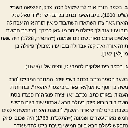
ב
. בספר 'תורה אור' לר' שמואל הכהן צדק, 'ויניציאה השנ"י'
(ש"ס, 1600). בגב השער נכתב בכתב רש"י: "דר סאל פנג'
הזארו ג'אר צדו השתאדו השת/בוד כי אין תורה אורה עבדולה
בובו עויז אזבולך פיזולה פיסר מו' ג'אן כרידן". ["בשנת חמשת
אלפים ארבע מאות שמונים ושמונה (=התפ"ח, 1728) היה שאת
תורה אורה זאת קנה עבדולה בובו עויז מזבולך פיזולה בן
מו'[לא] ג'אן"].
ג
. בספר בית אלוקים להמבי"ט, ונציה של"ו (1576).
בשער הספר נכתב בכתב רש"י יפה: "המחבר המבי"ט [הרב
משה בן יוסף טראני]/יאדגאר ביבי צפד/יאדגאר". ובתחתית
העמוד, באותו כתב, נכתב: "אז יצירה פנג' הזרו פנצדו בסתו
השת בוד כובוא פיזק בעולם הבא / ארזוני שוד ביום חמישי
בשבת בי"ט לחדש אדר ראשון". ["בשנת היצירה חמשת אלפים
חמש מאות עשרים ושמונה (=התקכ"ח, 1768) היה שכובו פיזק
נתבקש לעולם הבא ביום חמישי בשבת בי"ט לחדש אדר