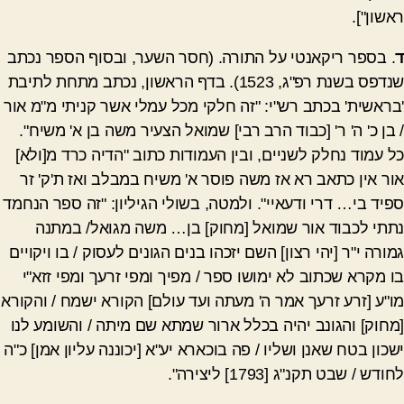
ראשון"].
ד
. בספר ריקאנטי על התורה. (חסר השער, ובסוף הספר נכתב
שנדפס בשנת רפ"ג, 1523). בדף הראשון, נכתב מתחת לתיבת
'בראשית' בכתב רש"י: "זה חלקי מכל עמלי אשר קניתי מ"מ אור
/ בן כ' ה' ר' [כבוד הרב רבי] שמואל הצעיר משה בן א' משיח".
כל עמוד נחלק לשניים, ובין העמודות כתוב "הדיה כרד מ[ולא]
אור אין כתאב רא אז משה פוסר א' משיח במבלב ואז ת'ק' זר
ספיד בי
…
דרי ודעאיי". ולמטה, בשולי הגיליון: "זה ספר הנחמד
נתתי לכבוד אור
שמואל [מחוק] בן
…
משה מגואל/ במתנה
גמורה י"ר [יהי רצון] השם יזכהו בנים הגונים לעסוק / בו ויקויים
בו מקרא שכתוב לא ימושו ספר / מפיך ומפי זרעך ומפי זזא"י
מו"ע [זרע זרעך אמר ה' מעתה ועד עולם] הקורא ישמח / והקורא
[מחוק] והגונב יהיה בכלל ארור שמתא שם מיתה / והשומע לנו
ישכון בטח שאנן ושליו / פה בוכארא יע"א [יכוננה עליון אמן] כ"ה
לחודש / שבט תקנ"ג [1793] ליצירה".