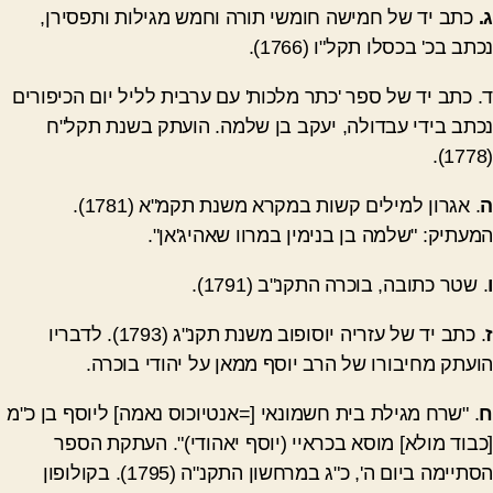
ג.
כתב יד של חמישה חומשי תורה וחמש מגילות ותפסירן,
נכתב בכ' בכסלו תקל"ו (1766).
ד. כתב יד של ספר 'כתר מלכות' עם ערבית לליל יום הכיפורים
נכתב בידי עבדולה, יעקב בן שלמה. הועתק בשנת תקל"ח
(1778).
ה
. אגרון למילים קשות במקרא משנת תקמ"א (1781).
המעתיק: "שלמה בן בנימין במרוו שאהיג'אן".
ו
. שטר כתובה, בוכרה התקנ"ב (1791).
ז
. כתב יד של עזריה יוסופוב משנת תקנ"ג (1793). לדבריו
הועתק מחיבורו של הרב יוסף ממאן על יהודי בוכרה.
ח
. "שרח מגילת בית חשמונאי [=אנטיוכוס נאמה] ליוסף בן כ"מ
[כבוד מולא] מוסא בכראיי (יוסף יאהודי)". העתקת הספר
הסתיימה ביום ה', כ"ג במרחשון התקנ"ה (1795). בקולופון