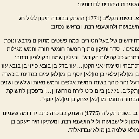
הספרות היהודית לדורותיה:
א
. בשנת תקל"ב (1771) הועתק בבוכרה תיקון לליל חג
השבועות ולהושענא רבה, ובראשו נכתב:
"חידושים של בעל הטורים וכמה פשטים מתוקים מדבש ונופת
צופים". "סדר ותיקון מתוך חמשה חומשי תורה וחמש מגילות
כמנהג כל קהילות הקודש". ובגליון שמנו ובקולופון נכתב:
"כתבתי וסיימתי אני הקטן… עוז בדל בן בובא פייזי בן בובא עוז
בן מו[לא] עלאי בן מו[לא] יוסף בן מו[לא] עזים במדינת בוכארה
דעל נהר כוהך בשנת חמשת אלפים וחמש מאות ושלשים ושנים
[תקל"ב, 1771] ביום כ"ט לירח מרחשון […] נדפס[!] לתשוקת
הבחור הנחמד מו [לא] יצחק בן מו[לא] יוסף".
ב
. בשנת תקל"ה (1775) הועתק בבוכרה כתב יד דומה שעניינו
תקון ליל שבועות וליל הושענא רבה, ומעתיקו היה "יעקב בן
מולא שלמה בן מולא עבדואלה".