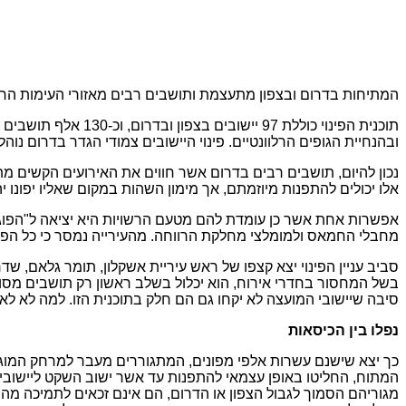
המתיחות בדרום ובצפון מתעצמת ותושבים רבים מאזורי העימות החל
ובהנחיית הגופים הרלוונטיים. פינוי היישובים צמודי הגדר בדרום נוה
נכון להיום, תושבים רבים בדרום אשר חווים את האירועים הקשים מתח
אלו יכולים להתפנות מיוזמתם, אך מימון השהות במקום שאליו יפונו יהי
אפשרות אחת אשר כן עומדת להם מטעם הרשויות היא יציאה ל"הפוגות
מחבלי החמאס ולמומלצי מחלקת הרווחה. מהעירייה נמסר כי כל הפו
סביב עניין הפינוי יצא קצפו של ראש עיריית אשקלון, תומר גלאם, ש
סיבה שיישובי המועצה לא יקחו גם הם חלק בתוכנית הזו. למה לא לאפ
נפלו בין הכיסאות
המתוח, החליטו באופן עצמאי להתפנות עד אשר ישוב השקט ליישוב
מגוריהם הסמוך לגבול הצפון או הדרום, הם אינם זכאים לתמיכה מהמד