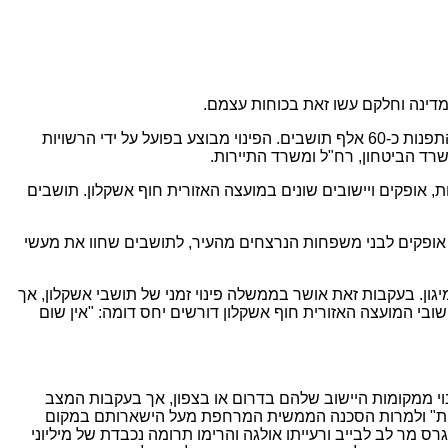
מדינה וחלקם עשו זאת בכוחות עצמם.
תוכנית הפינוי כוללת 97 יישובים בצפון ובדרום, וכ-130 אלף תושבים בסך הכל. עד כה התפנו כ-70 אלף תושבים בדרום, ומהצפון צפויים להתפנות כ-60 אלף תושבים. הפינוי מבוצע בפועל על ידי הרשויות
משרד הביטחון, רח"ל ומשרד התיירות.
, אופקים ויישובים שונים במועצה האזורית חוף אשקלון. תושבים
 אופקים לבני משפחות הנרצחים מהעיר, לתושבים שחוו את מעשי
גון. בעקבות זאת אושר בממשלה פינוי זמני של תושבי אשקלון, אך
לב ראשון רק תושבים מסוימים (קשישים, תושבים ללא ממ"ד וכדומה), ורק ל-15 יום. תושבים ביישובי המועצה האזורית חוף אשקלון דורשים יחס דומה: "אין שום
לו, שלא מוגדרים כזכאים למימון הפינוי ממקומות היישוב שלהם בדרום או בצפון, אך בעקבות המצב
כסאות" ולמרות הסכנה הממשית המרחפת מעל הישארותם במקום
ס מר לב לבייב ורעייתו אולגה והרימו תרומה נכבדת של מיליוני