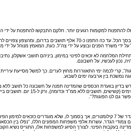
ו להתפנות למקומות רגועים יותר. חלקם התבקשו להתפנות על ידי ה
ל על ידי משרד הפנים ובוצע על ידי צה"ל. כעת, המאמץ מנוהל על ידי 
ילת המלחמה לא זכאים לפינוי במימון, ביניהם תושבי אשקלון, נתיבות
ה, נכון לעכשיו, על חשבונם.
", קרי לכמה ימי התאווררות מחוץ לערים. כך למשל מסייעת עיריית
גה נמשכת בין ארבעה ימים לשבוע.
דרש בדיון בוועדת הכספים שהמדינה תפנה על חשבונה כל תושב ללא מי
בשל המחסור בחדרי אירוח, הוא יכלול בש
שר גם לנו הפוגות?".
כך יצא שישנם עשרות אלפי מפונים, המתגוררים מעבר למרחק המוגדר של 7 קילומטרים, אך בסמוך 
ים צמודי הגדר. עשרות אלפי משפחות המפונים הללו, "נפלו בין ה
ינה בעקבות הפינוי. לצורך הסיוע למשפחות אלו, התגייס נשיא הקונגר