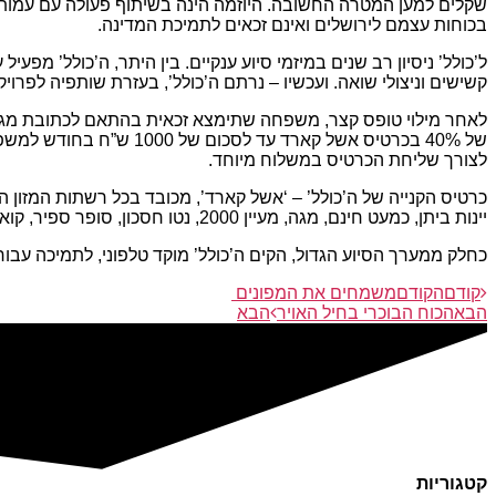
שקלים למען המטרה החשובה. היוזמה הינה בשיתוף פעולה עם עמותת 
בכוחות עצמם לירושלים ואינם זכאים לתמיכת המדינה.
ל’כולל’ ניסיון רב שנים במיזמי סיוע ענקיים. בין היתר, ה’כולל’ מפ
קשישים וניצולי שואה. ועכשיו – נרתם ה’כולל’, בעזרת שותפיה לפרו
לאחר מילוי טופס קצר, משפחה שתימצא זכאית בהתאם לכתובת מגור
של 40% בכרטיס אשל קאר
לצורך שליחת הכרטיס במשלוח מיוחד.
כרטיס הקנייה של ה’כולל’ – ‘אשל קארד’, מכובד בכל רשתות המזון הגד
יינות ביתן, כמעט חינם, מגה, מעיין 2000, נטו חסכון, סופר ספיר, קואופ, ושוק העיר.
כחלק ממערך הסיוע הגדול, הקים ה’כולל’ מוקד טלפוני, לתמיכה עבור
קודם
הקודם
משמחים את המפונים
הבא
הכוח הבוכרי בחיל האויר
הבא
קטגוריות