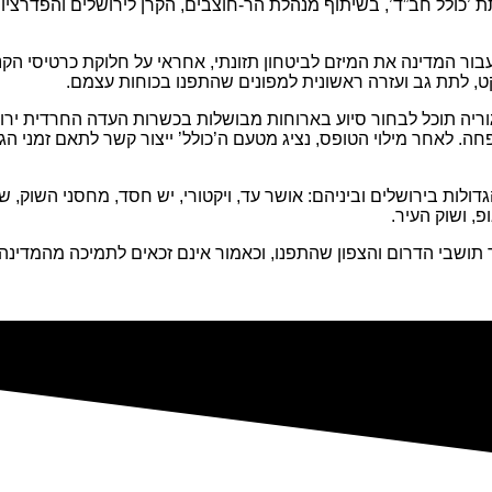
’כולל חב”ד’, בשיתוף מנהלת הר-חוצבים, הקרן לירושלים והפדרציות
עיל עבור המדינה את המיזם לביטחון תזונתי, אחראי על חלוקת כרטיסי ה
יקט, לתת גב ועזרה ראשונית למפונים שהתפנו בכוחות עצמם.
יה תוכל לבחור סיוע בארוחות מבושלות בכשרות העדה החרדית ירו
ד עד לסכום של 1000 ש”ח בחודש למשפחה. לאחר מילוי הטופס, נציג מטעם ה’כולל’ ייצור
ולות בירושלים וביניהם: אושר עד, ויקטורי, יש חסד, מחסני השוק, שופ
 תושבי הדרום והצפון שהתפנו, וכאמור אינם זכאים לתמיכה מהמדינה.