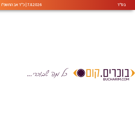
בס"ד
7.8.2026 | כ"ד אב התשפ"ו