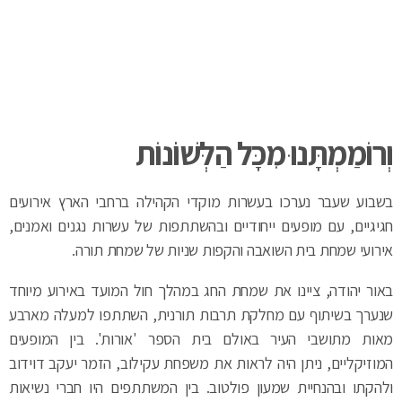
וְרו
מַמְתָּנוּ מִכָּל הַלְּשׁו
נו
ת
בשבוע שעבר נערכו בעשרות מוקדי הקהילה ברחבי הארץ אירועים
חגיגיים, עם מופעים ייחודיים ובהשתתפות של עשרות נגנים ואמנים,
אירועי שמחת בית השואבה והקפות שניות של שמחת תורה.
באור יהודה, ציינו את שמחת החג במהלך חול המועד באירוע מיוחד
שנערך בשיתוף עם מחלקת תרבות תורנית, השתתפו למעלה מארבע
מאות מתושבי העיר באולם בית הספר 'אורות'. בין המופעים
המוזיקליים, ניתן היה לראות את משפחת עקילוב, הזמר יעקב דוידוב
ולהקתו ובהנחיית שמעון פולטוב. בין המשתתפים היו חברי נשיאות