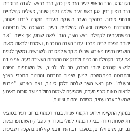
הקונגרס, הרב הראשי לעיר הרב ציון כהן, הרב הראשי לעדה הבוכרית
הרב בנציון רבין, סגן ראש העיר שלמה זלמן סיונוב, פעילים קהילתיים
ונבחרי ציבור. במהלך הערב הוענקה תעודת הוקרה לברנו ניסנוב,
מתנדבת מצטיינת ופעילה קהילתית בעיר, כהערכה על תרומתה
המשמעותית לקהילה.
ראש העיר, הגב' ליאת שוחט, אף ציינה: "אור
יהודה הפכה לבית מרכזי עבור העדה הבוכרית, ושמחתי לראות מאות
תושבים נהנים מאירוע שכולו מוקדש למסורת ולשורשים. נמשיך לטפח
את ערכי הקהילה הבוכרית ולחזק את התרבות העשירה בעיר. אני מודה
לנשיא קונגרס יהודי בוכרה, מר לב לבייב, על השותפות הפורה
והתרומה המתמשכת למען שימור התרבות והחינוך הבוכרי בארץ
ובעולם". סגן ראש העיר שלמה זלמן סיונוב, נאם באירוע: "מרגש
לראות מאות מבני העדה, שמגיעים לשמוח בחול המועד סוכות באירוע
שמשלב עבר ועתיד, מסורת, יהדות וציונות".
בנוסף, התקיימו אירועי הקפות שניות בבתי הכנסת ברחבי העיר במוצאי
חג שמחת תורה. בבית הכנסת לעולי בוכרה (יוספצ'ה) השתתפו מאות
גברים, נשים וילדים, במעמד רב העיר ורבני קהילות. בהקפה השביעית