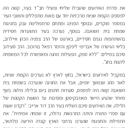
את סדרת האירועים שהובילו שליחי ופעילי חב"ד בעיר, קשה היה
לפספס. הקפות שניות מרכזיות יחד עם מאות מתפללים ותושבי העיר
במספר מוקדים, ובנוסף הפנינג ומתחם טרמפולינות ענק בחגיגות
שמחת בית השואבה. בנוסף, נערכה בעיר התוועדות חסידית
בהשתתפות נגנים חסידיים, בארגונו של הרב צפניה הכהן איילרוב,
בליווי הגיטרה של אברימי ליפקין והזמר רפאל בורוכוב. הרב סעידוב
סיכם במילים: "ללא ספק, הפעילות מהנה ומאפשרת לכל המשפחה
ליהנות בחג".
במקביל לאירועים בישראל, בחוץ לארץ לא נערכים הקפות שניות,
לאור החג שנמשך יומיים, אבל את החגיגה שנערכה בשמחת בית
השואבה קשה היה לפספס, סעודות חתנים ביום ובלילה מלווה בשף
מיוחד שהגיע היישר מאוזבקיסטן ומסיבות עד השעות הקטנות של
הלילה. את האירועים סיכם השליח בעיר הרב דוד ארייב: "רקדנו שעות
עם ספרי התורה והיתה התרגשות גדולה, זו שמחה אמיתית". את
התפילות והחגיגות שנערכו ברחבי הארץ קצרה היריעה מלתאר,