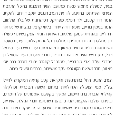
בעיר, למעלה מחמש מאות מתושבי העיר התכנסו בהיכל התרבות
העירוני והשתתפו בחגיגה. ליוו את הערב הנגנים יעקב דוידוב ולהקתו,
הזמר דוד קטנוב, ילד הפלא מפרויקט הכישרונות של בלה פולטוב,
הזמר בנימין בורייב, מופע דוירה ייחודי בליווי קרנאי בניצוחו של ארתור
חודז'ייב ובהנחיית שמעון פולטוב. האירוע החגיגי הופק בשיתוף פעולה
בין מחלקת תרבות תורנית ומחלקת קליטה וקהילות בעיר, במעמד
והשתתפות רבנים וגבאים ממגוון בתי הכנסת בעיר, ראש העיר מיכאל
וידל, סגן ראש העיר אברהם דז'ורייב, חברי מועצת העיר שמואל בן
מרדכי ועו"ד אדי מורדכייב, סמנכ"ל קונגרס יהודי בוכרה הרב יוסי
ניאזוב, חבר נשיאות הקונגרס יעקב מושייחוב, נבחרים ופעילי ציבור.
הערב החגיגי החל בהתרגשות והקראת קטע קריאה המוקדש לחיילי
צה"ל מפי הפעילה הקהילתית בתחום השפה הבוכרית ופולקלור
קהילתי הגברת ברנו חיימוב, המשיך בקטעים אומנותיים של הזמרים,
וביניהם שולבו ההקפות שניות, בהם השתתפו חברי הנהלת העירייה,
נציגי הקונגרס ומכובדים שהשתתפו באירוע. הזמר יעקב דוידוב זכה
לתעודת הוקרה של קונגרס יהודי בוכרה על פועלו הרב והחשוב של