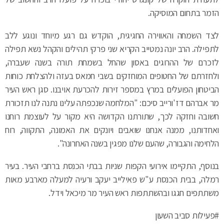
הזמר בתחום המוסיקה.
לצד השמחה והאווירה החגיגית, הוקדש גם רגע מיוחד ונוגע ללב
לתפילה. הרב יונה נמטייב הקריא שני פרקי תהילים והקהל נשא תפילה
לזכרם של ההרוגים באסון שהחל בשמחת תורה בשנה שעברה,
ולחזרתם של החטופים המוחזקים בשבי חמאס בעזה ולהצלחת כוחות
הביטחון הפועלים במרץ במספר זירות להכרעת אויבנו. סגן ראש העיר
מר אברהם דז'ורייב סיכם: "המלחמה שנכפתה עלינו נתנה לנו תזכורת
חשובה וחזקה לכך, שתורתנו הקדושה היא מקור על לעוצמת רוחנו
ואחדותנו, ממנה אנחנו שואבים ויונקים את האמונה, התקווה, רוח
הלחימה והגבורה, שהעם שלנו מפגין בשנה האחרונה".
בנוסף, התקיימו אירועי הקפות שניות בבתי הכנסת ברחבי העיר. בעיר
רמלה, בבית הכנסת ע"ש פאילייב יעקב ורעיה למעלה מארבע מאות
משתתפים חגגו ובהשתתפות ראש העיר מר מיכאל וידל.
#פעילות סביב השעון