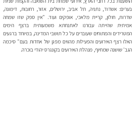
הושענות בכל רחבי הארץ, אירועי שמחת בית השואבה והקפות שניות
בערים: אשדוד, נתניה, תל אביב, ירושלים, אזור, רחובות, דימונה,
שדרות, חולון, קריית מלאכי, אופקים ועוד. "אין ספק שזו שמחה
אמיתית שהייתה עבורנו לאתנחתא משמעותית ברצף הימים
המטרידים והמתוחים שעוברים על כל תושבי המדינה, במיוחד ברגעים
האלו רצף האירועים והפעילות מהווים מפגן של אחדות בעם" סיכמה
הגב' שושנה שמחיוף, מנהלת האירועים בקונגרס יהודי בוכרה.