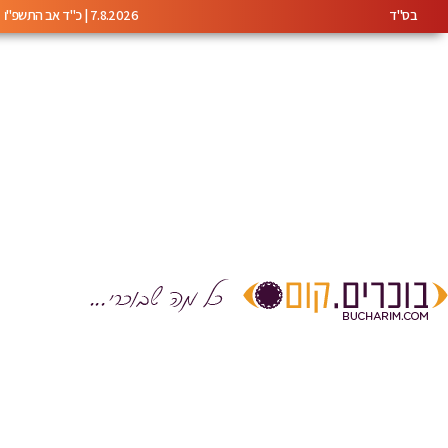
בס"ד
7.8.2026 | כ"ד אב התשפ"ו