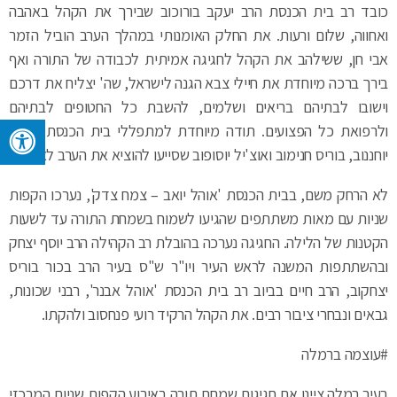
כובד רב בית הכנסת הרב יעקב בורוכוב שבירך את הקהל באהבה
ואחווה, שלום ורעות. את החלק האומנותי במהלך הערב הוביל הזמר
אבי חן, ששילהב את הקהל לחגיגה אמיתית לכבודה של התורה ואף
בירך ברכה מיוחדת את חיילי צבא הגנה לישראל, שה' יצליח את דרכם
וישובו לבתיהם בריאים ושלמים, להשבת כל החטופים לבתיהם
ולרפואת כל הפצועים. תודה מיוחדת למתפללי בית הכנסת יהודה
יוחננוב, בוריס חנימוב ואוצ'יל יוסופוב שסייעו להוציא את הערב לאור.
לא הרחק משם, בבית הכנסת 'אוהל יואב – צמח צדק', נערכו הקפות
שניות עם מאות משתתפים שהגיעו לשמוח בשמחת התורה עד לשעות
הקטנות של הלילה. החגיגה נערכה בהובלת רב הקהילה הרב יוסף יצחק
ובהשתתפות המשנה לראש העיר ויו"ר ש"ס בעיר הרב בכור בוריס
יצחקוב, הרב חיים בביוב רב בית הכנסת 'אוהל אבנר', רבני שכונות,
גבאים ונבחרי ציבור רבים. את הקהל הרקיד רועי פנחסוב ולהקתו.
#עוצמה ברמלה
בעיר רמלה ציינו את חגיגות שמחת תורה באירוע הקפות שניות המרכזי