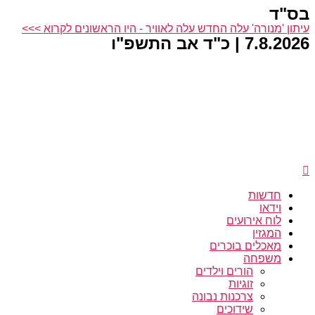
בס"ד
דלג
לתוכן
עיתון 'מנורה' עלה החדש עלה לאוויר - היו הראשונים לקרוא >>>
7.8.2026 | כ"ד אב התשפ"ו
חדשות
וידאו
לוח אירועים
המגזין
מאכלים בוכרים
משפחה
הורים וילדים
זוגיות
צרכנות נבונה
שידוכים