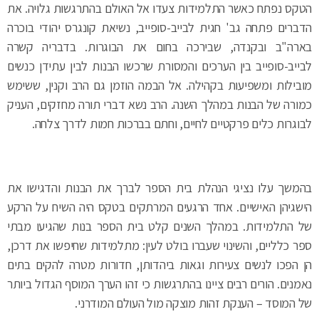
הטקס נפתח כאשר התלמידות צעדו אל האולם בהתרגשות גלויה. את
הדברים פתחה גב' חגית לבייב-סופייב, נשיאת קונגרס יהודי בוכרה
בארה"ב ובקנדה, שבירכה בחום את הבוגרות. בדבריה קשרה
לבייב-סופייב בין הערכים והמסורת שרכשו הבנות לבין עתידן כנשים
מובילות ומשפיעות בקהילה. אל הבמה הוזמן גם הרב וקנין, ששימש
כמורה של הבנות במהלך השנה. הרב נשא דברי תורה מחזקים, העניק
לבוגרות כלים פרקטיים לחיים, וחתם בברכות חמות לדרך צלחה.
בהמשך עלו נציגי הנהלת בית הספר לברך את הבנות והדגישו את
הישגיהן האישיים. אחד הרגעים המרתקים בטקס היה השיח על הרקע
של התלמידות. במהלך השנים קלט בית הספר בנות שהגיעו מבתי
ספר כלליים, והשינוי שעברו בולט לעין: מתלמידות שחיפשו את דרכן,
הן הפכו לנשים צעירות וגאות ביהדותן, חדורות מטרה להקים בתים
נאמנים. הורים רבים ציינו בהתרגשות כי זהו הערך המוסף הגדול ביותר
של המוסד – הענקת זהות מוצקה מול העולם המודרני.