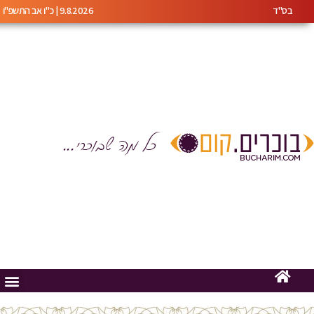
בס"ד
9.8.2026 | כ"ו אב התשפ"ו