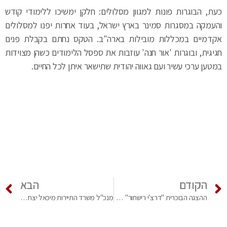
כעת, הבוגרות פונות למגוון מסלולים: חלקן ימשיכו ללימודי קודש
והעמקה במסגרות סמינר בארץ ישראל, בעוד אחרות יפנו למסלולים
אקדמיים במכללות מובילות בארה"ב. הטקס נחתם בקבלת פנים
חגיגית, ובוגרות 'אור חנה' עוזבות את ספסל הלימודים כשהן מצוידות
במטען ערכי עשיר ועם גאווה יהודית שתישאר איתן לכל החיים.
הקודם
הבא
ההצגה הבוכרית "דרצ'י רישחור" כבשה את הבמות בישראל
מנכ"ל משרד התיירות מיכאל יצחקוב על הרבי מליובאוויטש