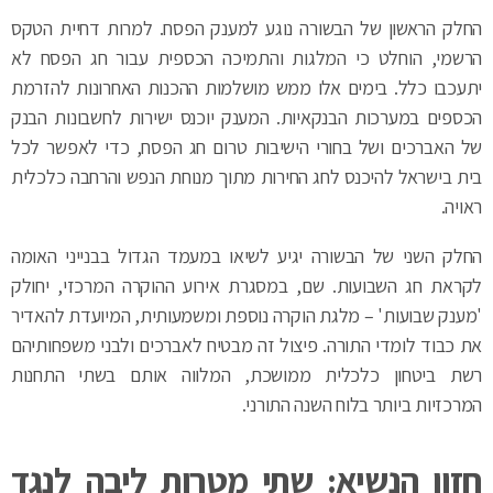
החלק הראשון של הבשורה נוגע למענק הפסח. למרות דחיית הטקס
הרשמי, הוחלט כי המלגות והתמיכה הכספית עבור חג הפסח לא
יתעכבו כלל. בימים אלו ממש מושלמות ההכנות האחרונות להזרמת
הכספים במערכות הבנקאיות. המענק יוכנס ישירות לחשבונות הבנק
של האברכים ושל בחורי הישיבות טרום חג הפסח, כדי לאפשר לכל
בית בישראל להיכנס לחג החירות מתוך מנוחת הנפש והרחבה כלכלית
ראויה.
החלק השני של הבשורה יגיע לשיאו במעמד הגדול בבנייני האומה
לקראת חג השבועות. שם, במסגרת אירוע ההוקרה המרכזי, יחולק
'מענק שבועות' – מלגת הוקרה נוספת ומשמעותית, המיועדת להאדיר
את כבוד לומדי התורה. פיצול זה מבטיח לאברכים ולבני משפחותיהם
רשת ביטחון כלכלית ממושכת, המלווה אותם בשתי התחנות
המרכזיות ביותר בלוח השנה התורני.
חזון הנשיא: שתי מטרות ליבה לנגד