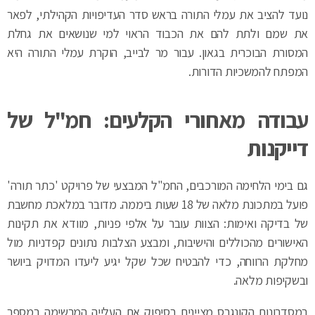
נועד להציב את עמלי התורה בראש סדר העדיפויות הקהילתי, לפאר
את שמם ולתת להם את הכבוד הראוי למי שנושאים את גחלת
המסורת הבוכרית בגאון. עבור מר לבייב, הוקרת עמלי התורה היא
המפתח להמשכיות הדורות.
עבודה מאחורי הקלעים: חמ"ל של
דייקנות
גם בימי הלחימה המורכבים, החמ"ל המבצעי של פרויקט 'כתר תורה'
פועל במתכונת מלאה של 18 שעות ביממה. מדובר במלאכת מחשבת
של בדיקה ואימות: הצוות עובר על אלפי פניות, מוודא את תקינות
האישורים מהכוללים והישיבות, ומבצע הצלבות נתונים קפדניות מול
מחלקת הרווחה, כדי להבטיח שכל שקל יגיע ליעדו המדויק ביושר
ובשקיפות מלאה.
במסדרונות הקונגרס מציינים בסיפוק את העלייה המרשימה במספר