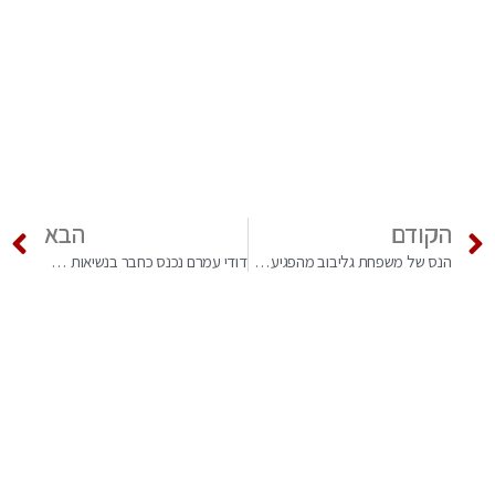
הקודם
הבא
הנס של משפחת גליבוב מהפגיעה בעיר דימונה
דודי עמרם נכנס כחבר בנשיאות קונגרס יהודי בוכרה