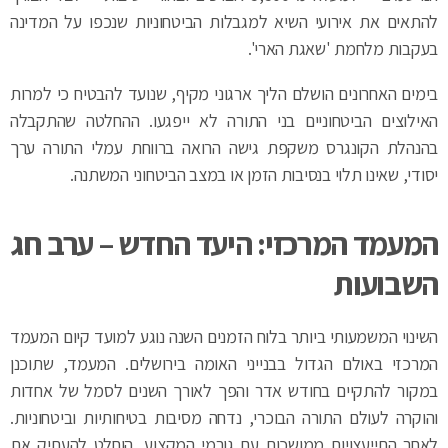
להתאים את אירועי השיא למגבלות הביטחוניות שנכפו על המדינה
בעקבות מלחמת 'שאגת הארי'.
בימים האחרונים הושלם הליך ארגוני מקיף, שנועד להבטיח כי למרות
האילוצים הביטחוניים בני התורה לא ייפגעו. ההחלטה שהתקבלה
בהנהלת הקונגרס משקפת גישה הרואה ברווחת עמלי התורה ערך
יסודי, שאינו תלוי בנסיבות הזמן או במצב הביטחוני המשתנה.
המעמד המרכזי: היעד החדש – ערב חג
השבועות
השינוי המשמעותי ביותר בלוח הזמנים השנה נוגע למועד קיום המעמד
המרכזי באולם הגדול בבנייני האומה בירושלים. המעמד, שתוכנן
במקור להתקיים בחודש אדר והפך לאורך השנים לסמל של אחדות
והוקרה לעולם התורה הבוכרי, נדחה מסיבות בטיחותיות וביטחוניות.
לאחר התייעצויות ממושכות עם גורמי המקצוע, הוחלט להעתיק את