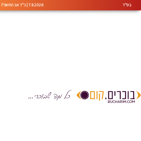
בס"ד
7.8.2026 | כ"ד אב התשפ"ו