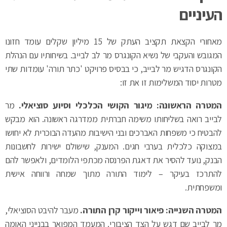
העיניים
מאחורי הקצאת תקציב העתק של 15 מיליון שקלים עומד חזונו
המגובש והעקבי של נשיא הקונגרס מר לב לבייב. בשיחותיו עם הנהלת
הקונגרס הדגיש מר לבייב, כי בבסיס פרויקט 'כתר תורה' עומדות שתי
מטרות יסוד המשלימות זו את זו:
המטרה הראשונה: מיגור הקושי הכלכלי וסיוע סוציאלי.
מר
לבייב רואה בשליחותו משימה חברתית ממדרגה ראשונה. הוא מבקש
להבטיח כי משפחות האברכים ובני הישיבות מהעדה הבוכרית לא יחושו
במצוקה כלכלית בערבי חגים. המענק, שישולם ישירות לחשבונות
הבנק, נועד להסיר את דאגת הפרנסה מכתפי הלומדים, ולאפשר להם
להתרכז בעיקר – לימוד התורה מתוך שמחה ורווחה אישית
ומשפחתית.
המטרה השנייה: פיאור וייקור קרן התורה.
מעבר להיבט הסוציאלי,
מר לבייב שם דגש על הצד הציבורי. המעמד המפואר בבנייני האומה