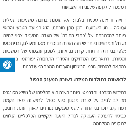
המעמד לתקופה שלפני חג השבועות.
דחייה זו אינה טכנית בלבד; היא טומנת בחובה משמעות סמלית
עמוקה – חג השבועות, זמן מתן תורתנו, הוא המועד הטבעי והראוי
ביותר להכתרתם של 'כתרי התורה' של העדה. המעמד צפוי להיות
הגדול והמרשים ביותר שידעה העדה הבוכרית מאז ומעולם, ובו יתכנסו
אלפי בני התורה תחת קורת גג אחת, למפגן עוצמתי של המשכיות
ומסורת. התאריכים המדויקים והסדרי התחבורה יפורסמו בהמשך,
בהתאם להנחיות גורמי הביטחון והערכות המצב המעודכנות.
לראשונה בתולדות המיזם: בשורת המענק הכפול
החידוש המרכזי והדרמטי ביותר השנה הוא החלטתו של נשיא הקונגרס
מר לב לבייב על יצירת מנגנון סיוע כפול. לראשונה מאז הקמת
הפרויקט, יזכו בני התורה לשני מענקים נפרדים לאורך עונת החגים,
כביטוי להערכה העמוקה לגודל השעה ולקשיים הכלכליים הנלווים
לתקופת המלחמה.