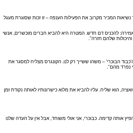
"אני זוכר את עצמי כסטודנט צעיר כותב כאן בעיתון 'מנורה'. היום, כעבור 15 שנה, לחזור כחבר נשיאות המכיר מקרוב את הפעילות הענפה – זו זכות שסוגרת מעגל
 אמירה: להכניס דם חדש. המטרה היא להביא חברים מוכשרים, אנשי
והיכולות שלהם חזרה".
כבוד הבוכרי' – משהו ששייך רק לנו. הקונגרס מצליח למסגר את
י נפרד מהם".
יה, הוא שליח. עליו להביא את מלוא כישרונותיו לאותה נקודת זמן
 אותה קדימה. כבוכרי, אני אולי משוחד, אבל אין על העדה שלנו