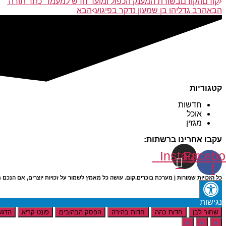
קודם
הקודם
בשורת המענק הכפול ומועד חדש למעמד 'כתר תורה'
הבא
הרב גדליהו בן שמעון נדקר בפיגוע
הבא
קטגוריות
חדשות
אוכל
מגזין
עקבו אחרינו ברשתות:
Instagram
Facebo
f
כל הזכויות שמורות | מערכת בוכרים.קום. עושה כל מאמץ לשמור על זכויות יוצרים, אם הנכם חושבים שנפגעו זכויו
נגישות
שחור לבן
חדות כהה
חדות בהירה
הפסק הבהובים
פונט קריא
הדגש
א
א
א