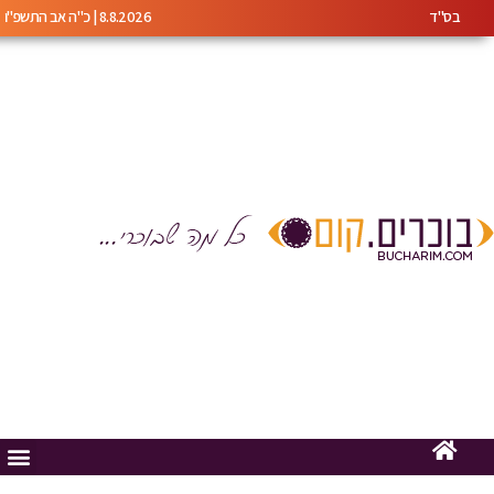
בס"ד
8.8.2026 | כ"ה אב התשפ"ו