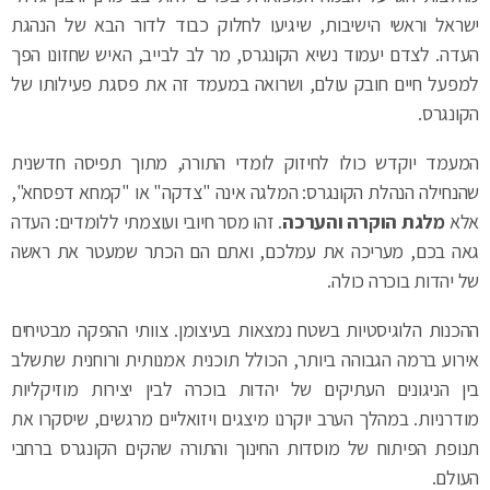
ישראל וראשי הישיבות, שיגיעו לחלוק כבוד לדור הבא של הנהגת
העדה. לצדם יעמוד נשיא הקונגרס, מר לב לבייב, האיש שחזונו הפך
למפעל חיים חובק עולם, ושרואה במעמד זה את פסגת פעילותו של
הקונגרס.
המעמד יוקדש כולו לחיזוק לומדי התורה, מתוך תפיסה חדשנית
שהנחילה הנהלת הקונגרס: המלגה אינה "צדקה" או "קמחא דפסחא",
אלא
מלגת הוקרה והערכה
. זהו מסר חיובי ועוצמתי ללומדים: העדה
גאה בכם, מעריכה את עמלכם, ואתם הם הכתר שמעטר את ראשה
של יהדות בוכרה כולה.
ההכנות הלוגיסטיות בשטח נמצאות בעיצומן. צוותי ההפקה מבטיחים
אירוע ברמה הגבוהה ביותר, הכולל תוכנית אמנותית ורוחנית שתשלב
בין הניגונים העתיקים של יהדות בוכרה לבין יצירות מוזיקליות
מודרניות. במהלך הערב יוקרנו מיצגים ויזואליים מרגשים, שיסקרו את
תנופת הפיתוח של מוסדות החינוך והתורה שהקים הקונגרס ברחבי
העולם.