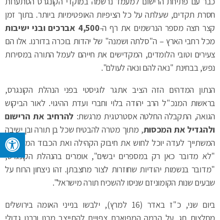
כבר עם פתיחת הרישום למעמד נרשמה במוקדי הקונגרס הסתערות
חסרת תקדים, שעלתה על כל הציפיות האופטימיות ביותר. בתוך זמן
קצר חצה מספר הנרשמים את רף ה-
4,500 אברכים ובני ישיבות
מכל רחבי הארץ – ה"סלתה ושמנה" של יהדות בוכרה בדורנו. אלו הם
צעירים וטובי הלומדים, המקדישים את חייהם לעמל התורה במסירות
נפש, בבחינת "נאה להם ונאה לעולם".
הנתון המדהים הזה הציב אתגר לוגיסטי בפני הנהלת הקונגרס,
בראשות המנכ"ל הרב יהודה בלוי וחברי ועדת ההיגוי. לאור הביקוש
הגואה, התקבלה החלטה אסטרטגית מרגשת:
להרחיב את הרישום
ולהגדיל את המכסות
, מתוך מטרה להבטיח שכל בן תורה ובן ישיבה
המשתייך לעדה יוכל לחוש את חיבוק הקהילה ואת הכבוד המגיע לו.
"לא מדובר כאן רק במספרים יבשים", אומרים בהנהלת הקונגרס,
"מדובר בנשמות יהודיות שחוזרות לצור מחצבתן. זהו ניצחון הרוח על
שבעים שנות הקומוניזם שניסו להשכיח תורה מישראל".
ביום שני, כ"ז באדר (16 למרץ), ילבשו בנייני האומה בירושלים
מחלצות חג. על הבמה המפוארת צפויים להתייצב מרנן ורבנן גדולי