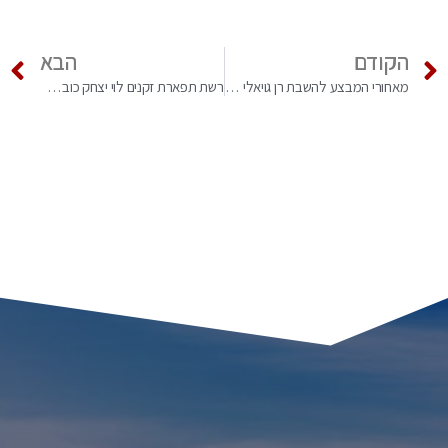
הקודם
הבא
מאחורי המבצע להשבת רן גויאלי הי"ד
רשת תפארת זקנים לוי יצחק כובשת 15 יעדים חדשים: כך נראית מהפכה.