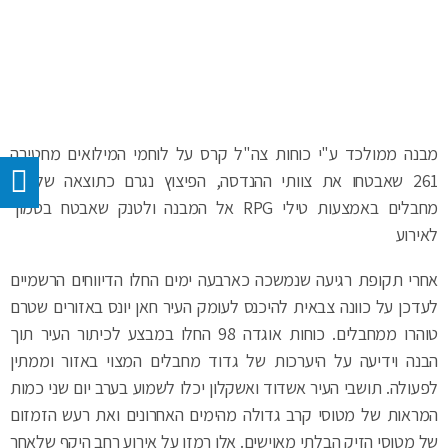
מבנה ממולכד ע"י כוחות צה"ל קרס על לוחמי המילואים מחטיבה
261 שאבטחו את צוותי ההנדסה, הפיצוץ נגרם כתוצאה של ירי
מחבלים באמצעות טילי RPG אל המבנה ולטנק שאבטח בסמוך
לאירוע
אחרי תקופת רגיעה שנמשכה כארבעה ימים החלו הדיווחים הרשמיים
לעדכן על כוונה צבאית להיכנס לעומק העיר חאן יונס באזורים שטרם
טוהרו ממחבלים. כוחות אוגדה 98 החלו במבצע לכיתור העיר תוך
הבנה וידיעה על היערכות של גדוד מחבלים המצוי באזור וממתין
לפעולה. תושבי העיר אשדוד ואשקלון יכלו לשמוע בערב יום שני כמות
המראות של מטוסי קרב גדולה מהימים האחרונים ואת רעש הזמזום
של מטוסי הזיק הבלתי מאוישים. אלו רמזו על אירוע רחב היקף שלאחר