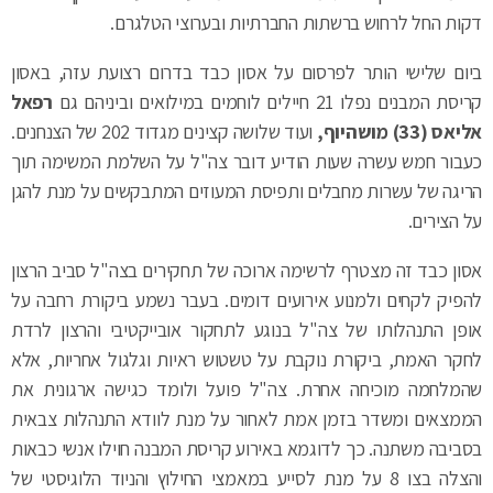
דקות החל לרחוש ברשתות החברתיות ובערוצי הטלגרם.
ביום שלישי הותר לפרסום על אסון כבד בדרום רצועת עזה, באסון
קריסת המבנים נפלו 21 חיילים לוחמים במילואים וביניהם גם
רפאל
אליאס (33) מושהיוף,
ועוד שלושה קצינים מגדוד 202 של הצנחנים.
כעבור חמש עשרה שעות הודיע דובר צה"ל על השלמת המשימה תוך
הריגה של עשרות מחבלים ותפיסת המעוזים המתבקשים על מנת להגן
על הצירים.
אסון כבד זה מצטרף לרשימה ארוכה של תחקירים בצה"ל סביב הרצון
להפיק לקחים ולמנוע אירועים דומים. בעבר נשמע ביקורת רחבה על
אופן התנהלותו של צה"ל בנוגע לתחקור אובייקטיבי והרצון לרדת
לחקר האמת, ביקורת נוקבת על טשטוש ראיות וגלגול אחריות, אלא
שהמלחמה מוכיחה אחרת. צה"ל פועל ולומד כגישה ארגונית את
הממצאים ומשדר בזמן אמת לאחור על מנת לוודא התנהלות צבאית
בסביבה משתנה. כך לדוגמא באירוע קריסת המבנה חוילו אנשי כבאות
והצלה בצו 8 על מנת לסייע במאמצי החילוץ והניוד הלוגיסטי של