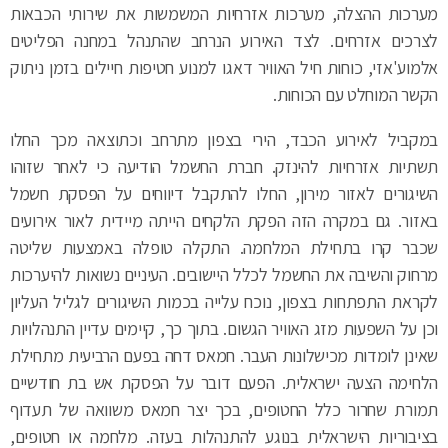
מערכות ההצלה, מערכות אזרחיות המשמשות את שירותי הכבאות
לצרכים אזרחים. לצד האירוע הנרחב שהתנהל במחנה הפליטים
אלמוע'אזי, כוחות חיל האוויר דאגו למנוע חטיפות חיילים בזמן ניתוק
הקשר המוחלט עם הכוחות.
במקביל לאירוע הכבד, הירי בצפון מתרחב וכתוצאה מכך החלו
תשתיות אזרחיות להינזק. חברת החשמל הודיעה כי לאחר שזוהו
השיגורים לאזור מירון, החלו להתקבל דיווחים על הפסקת חשמל
באזור. גם במקרה הזה הפקת הלקחים הייתה מיידית לאור אירועים
שכבר קרו בתחילת המלחמה. התקלה טופלה באמצעות שליטה
מרחוק והשיבה את החשמל לכלל היישובים. העיניים נשואות להיערכות
לקראת התפתחות בצפון, נוכח עלייה בכמות השיגורים לגליל העליון
וכן על השפעות מזג האוויר הגשום. בתוך כך, קיימים עדיין התנהלויות
שאינן לומדות מכישלונות העבר. חמאס דחה בפעם הרביעית מתחילת
הלחימה הצעה ישראלית. הפעם דובר על הפסקת אש בת חודשיים
תמורת שחרור כלל החטופים, בכך יצר חמאס משוואה של תעדוף
בציבוריות הישראלית בנוגע להתנהלות בעזה. מלחמה או חטופים,