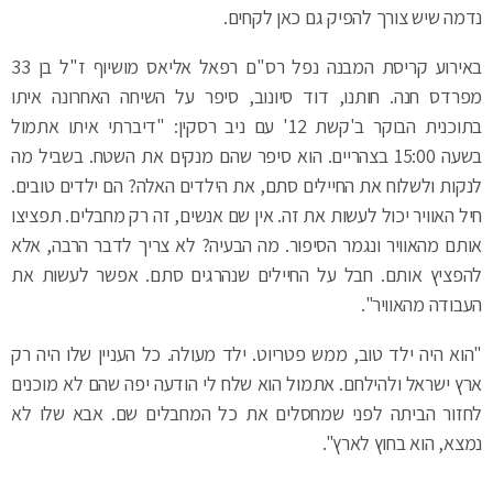
נדמה שיש צורך להפיק גם כאן לקחים.
באירוע קריסת המבנה נפל רס"ם רפאל אליאס מושיוף ז"ל בן 33
מפרדס חנה. חותנו, דוד סיונוב, סיפר על השיחה האחרונה איתו
בתוכנית הבוקר ב'קשת 12' עם ניב רסקין: "דיברתי איתו אתמול
בשעה 15:00 בצהריים. הוא סיפר שהם מנקים את השטח. בשביל מה
לנקות ולשלוח את החיילים סתם, את הילדים האלה? הם ילדים טובים.
חיל האוויר יכול לעשות את זה. אין שם אנשים, זה רק מחבלים. תפציצו
אותם מהאוויר ונגמר הסיפור. מה הבעיה? לא צריך לדבר הרבה, אלא
להפציץ אותם. חבל על החיילים שנהרגים סתם. אפשר לעשות את
העבודה מהאוויר".
"הוא היה ילד טוב, ממש פטריוט. ילד מעולה. כל העניין שלו היה רק
ארץ ישראל ולהילחם. אתמול הוא שלח לי הודעה יפה שהם לא מוכנים
לחזור הביתה לפני שמחסלים את כל המחבלים שם. אבא שלו לא
נמצא, הוא בחוץ לארץ".