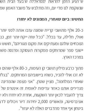
ש"הגיע הזמן להראות לנסראללה ש'בעל הבית השת
שנשקפת לנו מדי יום, וזה מתלבש על משבר האמון שממילא נצרב 
החשש: ביום שאחרי, המפונים לא יחזרו
כ-20 אלף מתושבי קריית שמונה עזבו אותה לפני יו
ואולי, חלילה, עד בכלל. "ככל שזה ייקח יותר זמן, 
הנוכחיים שלהם ומעתיקים את מקום מגוריהם", חושש שט
יישובי ספר שמרוחקים ממקורות תעסוקה ופרנסה משמע
במרכז הארץ.
מתוך כרבע מיליון ת
לא זכו אולי להכיר, כשהיו ביישוביהם המרוחקים. "בגלל 
שאחרי המלחמה", מציין שטרן. "אני מצפה שהמדינה
מגדירים אותנו כאזור עדיפות לאומית זה אינטרס של 
צריך להעביר לכאן יותר השקעות, אחרת לא יחזרו ולא יג
אוניברסיטה, ומאשרים 2,000 יחיד
ביטחון אף אחד מהדברים האלה לא יעזור".