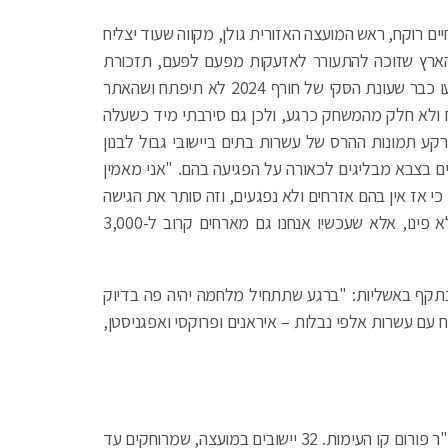
ם רוקח, ראש המועצה האזורית גולן, מקווה שעוד יצליח
 הארץ שזוכה להתעורר לאזעקות מפעם לפעם, תזכורת
לאיום שמעבר לגדרותיו – בסוריה. באתר החרמון הודיעו כבר שעונת הסקי של חורף 2024 לא תיפתח ושהאתר
ח ולא חלק מהמשחק כרגע, ולכן גם סירבתי מיד כשעלה
רקע תמונות ההרס של עשרות בתים ביישובי גבול לבנון
ים בצבא מבליגים לכאורה על הפגיעה בהם. "אני מאמין
כי אז אין בהם אזרחים ולא נפגעים, וזה סותר את הגישה
הציונית באופן כללי", הוא מסביר. "אצלנו, לא רק שלא פינו, אלא שעכשיו אנחנו גם מארחים קרוב ל-3,000
נתקף באשליות: "ברגע שתתחיל מלחמה יהיה פה בדיוק
ח עם עשרות אלפי נבלות – איראנים ופרוקסי ואפגניסטן,
משה דוידוביץ, ראש המועצה האזורית מטה אשר, הוא יו"ר פורום קו העימות. 32 יישובים במועצה, שמרוחקים עד