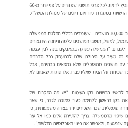
חמישה קילומטרים מגבול לבנון, פונו זה מכבר ועל דוידוביץ לדאוג לכל צרכי תושביו שפזורים על פני יותר מ-60
 הרשויות במסגרת סיור ויום דיונים של מנהלת המשל"ט
לאורך קו העימות ישנם 11 יישובים נוספים – ובהם חיים כ-10,000 תושבים – שעומדים בכללי החלטת הממשלה
ן לא פונו. אתמול, למשל, תושבי המושבים עלמה וריחניה היו נצורים
יר לעברם. "הממשלה עסוקה במאבקים בינה לבין עצמה
וני זה מעיב על היכולת שלנו להתעסק בכל הדברים
ודד עם תושבים מתוסכלים שלא נמצאים בבתיהם, אבל
 שכירות על הבית שאליו עברו. אלו סוגיות שאנחנו לא
 לראשי הרשויות בקו העימות. "יש פה הפקרות של
את בקו הראשון ללחימה כעיר סמוכה לגדר, כי שאר
בחרדה טוטאלית. שכר השכירים ירד בצורה משמעותית, כי
ם שיפוי מהממשלה. צריך להתייחס אלינו כמו אל עיר
ים שנפגעים, ולאפשר את פינוי האוכלוסיות החלשות".