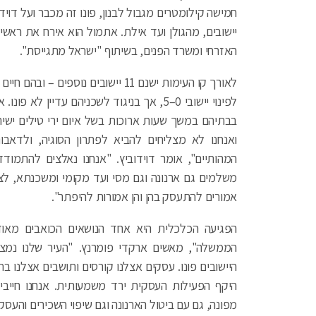
יישובים, מהגולן ועד אילת. אתמול הוא אירח את ראשי
האזרחי ומשרד הפנים, בשיתוף "ישראל מתגייסת".
לפינוי יישובי 0–5, אך בניגוד לשכניהם עדיי
בבתיהם במשך שעות ארוכות בשל איום ירי טילים יש
ואנחנו לא מצליחים להביא לפתרון הסוגיה, ולדאב
המהותיים", אומר דוידוביץ. "אנחנו נאלצים להתמ
משלמים גם ארנונה וגם מסי ועד מקומי ומשכנתא, לצד
אמורים להתעסק בהן והן אמורות להיפתר".
הפגיעה הכלכלית היא אחד הנושאים הכואבים מאוד
הממשלה", מאשים ארקדי פומרנץ. "העיר שלנו נמצ
היישובים פונו. עסקים אצלנו קורסים ותושבים אצלנו 
היקף הפעילות העסקית ירד משמעותית. אנחנו חייבי
מפונה, גם עם ביטול הארנונה וגם שיפוי השכירים והעסק