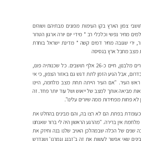
בי צפון הארץ בקו העימות מפונים מבתיהם ושוהים
ם מחיר נפשי וכלכלי רב * מידי יום יורה ארגון הטרור
ור, ירי שגובה מחיר דמים קשה * מדינת ישראל בוחרת
ת מצב מחבל ארץ בגסיסה
בעיר מעלות תרשיחא, שמרוחקת כשישה וחצי קילומטרים מלבנון, חיים כ-26 אלף תושבים. כל שכנותיה פונו,
דרום, אבל הגיע הזמן לתת דגש גם באזור הצפון, כי אי
ראש העיר. "אם העיר הייתה תחת מצב מלחמה, היינו
אות מביאה אותך למצב של ייאוש ושל עוד יותר פחד. זה
 לא פחות מפחידות ממה שיורים עלינו".
אית כעומדת בפתח. הם לא רצו בה, והם מבינים בהחלט את
מלחמת אין ברירה. "מהרגע הראשון היה לי ברור שאנחנו
בה שנים של הכלה שבמהלכן האויב שלנו בנה וחיזק את
ינים שאי אפשר לעשות את זה ב'זבנג וגמרנו' ושנדרש