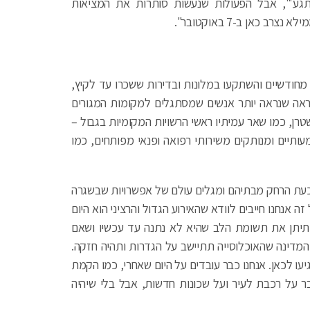
גע'", אבל הפעולות שנעשות סותרות את המציאות
כאן ב-7 באוקטובר".
תר מחודשיים והשתקעו במלונות ובדירות ששכרו עד לקיץ,
כנראה שנראה יותר אנשים שמסתגלים למקומות המגורים
רן, כמו שאר עמיתיו ראשי הרשויות המקומיות בגבול –
ותיים ומנותקים משירותי רפואה ופנאי מפותחים, כמו
ושבי קו העימות, כ-80 אלף שוהים כעת הרחק מבתיהם ומגלים עולם של אפשרויות שבשגרה
זה אנחנו חייבים לוודא שהאירוע הגדול והרציני הוא היום
 תיתן את תשומת הלב שהיא לא נתנה עד עכשיו ושאם
המדינה שהאוכלוסייה תתיישב על הגדרות ותהיה חזקה.
יעו לכאן. אנחנו כבר עובדים על היום שאחרי, כמו הקמת
ות דיור ויכולים לדבר על רכבת לעיר ועל שכונות חדשות, אבל בלי שיהיה