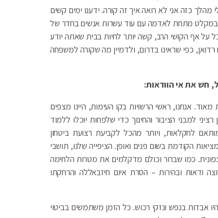
 מהלך כזה אני לא רואה איך זה קורה. ידענו ימים קשים
ים במקלט מתחת לאדמה עם עוד עשרות אנשים בחדר של
אבל על אף הקושי הרב, קשה יותר לחיות בבית שאתה יודע
רדואן, כפי שראינו בדרום, ולדמיין מה שקורה למשפחה
, חש את אי הוודאות:
מאוד. אנחנו, ראשי הרשויות בקו העימות, היינו מצפים
ציני למבני הציבור והחינוך כדי שלפחות יוכלו ללמוד
מותאם לחקלאות, ויותר מהכל לקביעת רצועת ביטחון
מציאות הקודמת בשום פנים ואופן. הציפייה שלנו, תושבי
פונית. כמו שברור וכולם מדקלמים את מטרות הלחימה
צה ודאות ובהירות – הסרת איום חיזבאללה והרחקתו
יו אבדות בנפש ונזקי רכוש. כל הזמן משתמשים בביטוי