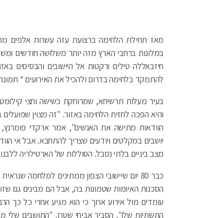
מאז תחילת הלחימה ברצועת עזה עשרות אלפים מתוש
במלונות ברחבי הארץ מזה יותר משלושה חודשים ומשלמי
חיזבאללה טילים ורקטות אל היישובים והבסיסים באז
להתמקד בלחימה בדרום ולהכיל את האירועים * תמונ
והיא הפכה לחזית הלחימה באזור. "זה מצוין שפועלים ב
הוודאות מתישה את האנשים", אמר ארקדי פומרנץ, 
יושבים במקלטים ויודעים שצריך להתחבא. אבל אי הווד
מצב ביניים בלתי נסבל. הסוללות של הארטילריה ללבנון
כבר 80 יום שיישובי הצפון ממתינים למלחמה שנר
הסכנות האיומות שטמונות בה, אבל הם מבינים גם שזו 
עומדים מול אירוע ארוך כי הוא מגיע אחרי כל כך הר
התשתיות שלו", הסביר אביחי שטרן. "התושבים שלי מב