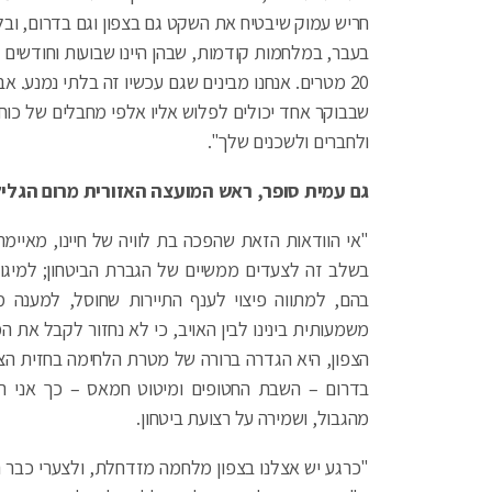
חריש עמוק שיבטיח את השקט גם בצפון וגם בדרום, ובלי
בעבר, במלחמות קודמות, שבהן היינו שבועות וחודש
20 מטרים. אנחנו מבינים שגם עכשיו זה בלתי נמנע. 
שבבוקר אחד יכולים לפלוש אליו אלפי מחבלים של כוח 
ולחברים ולשכנים שלך".
גם עמית סופר, ראש המועצה האזורית מרום הגליל
"אי הוודאות הזאת שהפכה בת לוויה של חיינו, מאיימת 
בשלב זה לצעדים ממשיים של הגברת הביטחון; למיגון ר
בהם, למתווה פיצוי לענף התיירות שחוסל, למענה 
משמעותית בינינו לבין האויב, כי לא נחזור לקבל את ה
הצפון, היא הגדרה ברורה של מטרת הלחימה בחזית הצ
בדרום – השבת החטופים ומיטוט חמאס – כך אני רו
מהגבול, ושמירה על רצועת ביטחון.
"כרגע יש אצלנו בצפון מלחמה מזדחלת, ולצערי כבר ה