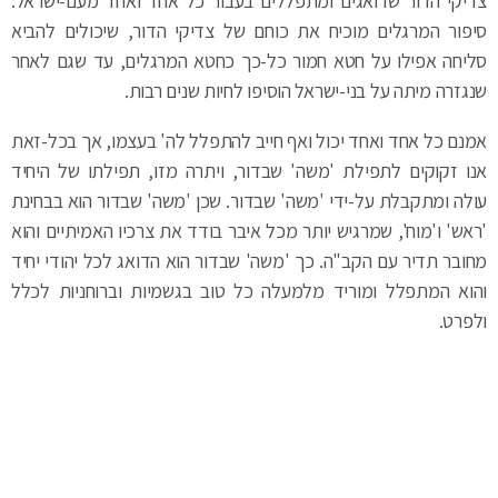
צדיקי הדור שדואגים ומתפללים בעבור כל אחד ואחד מעם-ישראל.
סיפור המרגלים מוכיח את כוחם של צדיקי הדור, שיכולים להביא
סליחה אפילו על חטא חמור כל-כך כחטא המרגלים, עד שגם לאחר
שנגזרה מיתה על בני-ישראל הוסיפו לחיות שנים רבות.
אמנם כל אחד ואחד יכול ואף חייב להתפלל לה' בעצמו, אך בכל-זאת
אנו זקוקים לתפילת 'משה' שבדור, ויתרה מזו, תפילתו של היחיד
עולה ומתקבלת על-ידי 'משה' שבדור. שכן 'משה' שבדור הוא בבחינת
'ראש' ו'מוח', שמרגיש יותר מכל איבר בודד את צרכיו האמיתיים והוא
מחובר תדיר עם הקב"ה. כך 'משה' שבדור הוא הדואג לכל יהודי יחיד
והוא המתפלל ומוריד מלמעלה כל טוב בגשמיות וברוחניות לכלל
ולפרט.