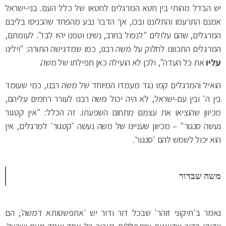
יש הבדל מהותי בין חטא המרגלים לחטאו של כלל העם. בני-ישראל
אמנם התרעמו והתלוננו ובכו, אך הדבר נבע מהפחד שהכניסו בליבם
המרגלים, שהם עלולים "לנפול בחרב, נשינו וטפנו יהיו לבז". לעומתם,
המרגלים התכוונו לחלוק על משה רבנו, כמו שמדגישה התורה: "וילינו
עליו
את כל העדה", ולכן לא הועילה כאן תפילתו של משה.
הואיל והמרגלים קמו נגד מעמדו המיוחד של משה רבנו, כמי שעומד
בין ה' ובין עם-ישראל, לא היה יכול משה רבנו לעורר רחמים עליהם,
מכיוון שהוציאו את עצמם מתחום השפעתו. זה הכלל: "אין קטגור
נעשה סנגור" – מכיוון שעניינו של משה נעשה 'קטגור' למרגלים, אין
הוא יכול לשמש להם 'סנגור'.
משה שבדור
נאמר ב'תיקוני זוהר' שבכל דור ודור יש 'אתפשטותא דמשה', הם