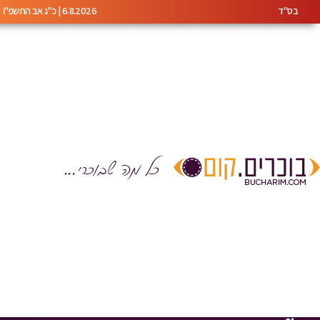
בס"ד
6.8.2026 | כ"ג אב התשפ"ו