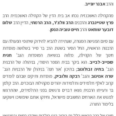
מהקהילה האשכנזית נכחו אב בית הדין של הקהילה האשכנזית הרב
פרץ שטיינברג
והרבנים
הרב וולצ'ר, הרב הרמתי
, הדיין הרב
שלום
דובער שוחאט
והרב
חיים טוביה הנסן
.
עם סיום הפגישה הסגורה, שעתידה להביא להידוק שיתופי הפעולה עם
הרבנות הראשית, החל הסיור בשטח. הרב בר סייר בשלושה מוסדות
חינוך של הקהילה, מלווה בנשיאת המוסדות הגב'
חגית
סופייב-לבייב
. הוא ביקר בבית הספר היסודי, בניהולה של הרבנית
הגב'
בתיה זבולונוב
; בתיכון 'אור חנה' בניהולן של הרבניות הגב'
שרה אמינוב
והגב'
רבקה וולוביק
, מוסדות ותיקים שבהם לומדים
קרוב לאלף תלמידים ותלמידות יהודים מקהילות הבוכרים. הרב קלמן
בר ורעייתו הרבנית נשאו דברים נרגשים בפני התלמידים, שהתרגשו
לפגוש את האורחים החשובים מישראל, וחיזקו אותם שימשיכו וישקיעו
בלימוד התורה.
סיורו של הרב הראשי כלל גם ביקור בגני הילדים שוקקי החיים ובמוזיאון
הבוכרי המיוחד שמפעילים הרבנים הבוכריים באזור. בשלב השני של