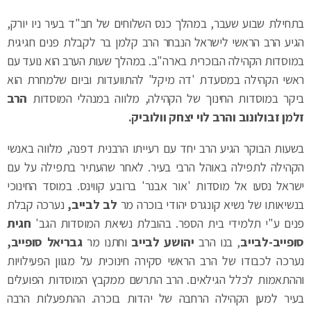
הגיע הרב הראשי לישראל הנבחר הרב קלמן בר לקבלת פנים חגיגית
במוסדות הקהילה הבוכרית בארה"ב. במהלך שעות הערב הוא נועד עם
ראשי הקהילה במסעדת 'דה מיקל' להתוועדות וביום שלמחרת הוא
ביקר במוסדות החינוך של הקהילה, מלווה במנהלי המוסדות
הרב
זלמן זבולונוב והרב לוי יצחק וולוביק.
בשעות הבוקר הגיע הרב יחד עם רעייתו הרבנית דפנה, מלווה באנשי
הקהילה לתפילה באוהל הרבי בעיר. לאחר שהעתיר בתפילה על עם
ישראל נסעו אל מוסדות 'אור אבנר' ברובע קווינס. במוסד החינוכי
בנשיאותו של נשיא קונגרס יהודי בוכרה מר
לב לבייב,
נערכה קבלת
פנים ע"י תלמידי בית הספר. בהובלת נשיאת המוסדות הגב'
חגית
סופייב-לבייב
, בנו הרב
יהושע לבייב
וחתנו מר
גבריאל סופייב,
נערכה לכבודו של הרב הראשי סקירה חינוכית על מגוון הפעילויות
וההתאמות לכלל הגילאים. הרב התרשם ממקבץ המוסדות הפועלים
בעיר למען הקהילה הרחבה של יהדות בוכרה. ההתפעלות הרבה
והגדולה במיוחד צויינה בטקס שנערך לכבוד הרב על ידי הגילאים
הצעירים בבית הספר היסודי. "אני חייב לומר שהתפעלתי מאוד