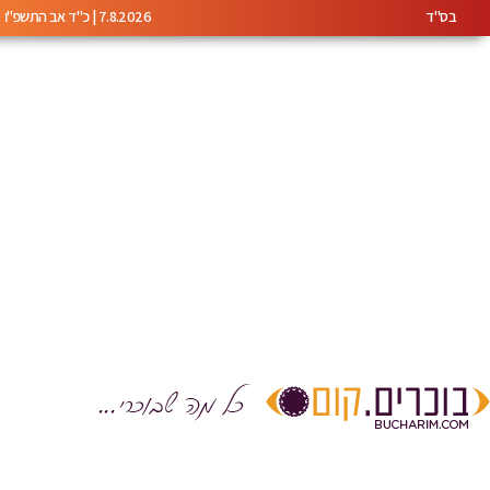
בס"ד
7.8.2026 | כ"ד אב התשפ"ו