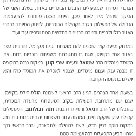
הביקור שהחל מיד לאחר מכן, הייתה הצצה מיוחדת להתעצמות
הגדולה של הפעילות בקרב הקהילות הבוכריות, לזינוק המיוחד ברחבי
האזור כולו ולבניית וחניכת הבניינים החדשים המתווספים עוד ועוד.
במרחק נסיעה קצר שוכנים להם מוסדות 'גנינו אקדמי'. זהו בית ספר
באזור אחר בקווינס, שגם בו מתגוררות משפחות בוכריות רבות. את
המוסד מנהלים הרב
שמואל
ורעייתו
שבי קוגן
. במקום נבנה בתקופה
זו מבנה ענק ועצום מימדים, שצפוי לאכלס את המוסד כולו והוא
יושלם בתקופה הקרובה.
בשעות אחר הצהרים הגיע הרב הראשי לשכונת הולס-הילס בקווינס,
שגם שם מתרחבת הפעילות בקרב המשפחות מהעדה הבוכרית,
בהובלתו של הרב
דניאל
ורעייתו הרבנית
חנה זבולונוב
, המפעילים
קהילת ענק שוקקת חיים, המהווה עבור משפחות יהודית רבות בית חם.
במקום הוקם בניין חדש, לשם לתהילה ולתפארת, והרב הראשי חנך
אותו והביע התפעלות רבה ועצומה ממנו.
רגעים מיוחדים ומרגשים בביקור נרשמו לקראת סיומו בשעת ערב, הרב