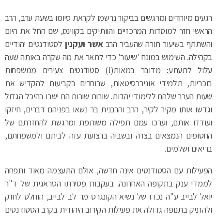
הראשי חזר למוסדות המרכזיים והוותיקים בקווינס, שם החל את היום
והשתתף בשיעור תורה שהעביר הרב
אשר ועקנין
לסטודנטים יהודיים
בקהילה. השימוש במונח 'שיעור' כדי לתאר את מה שקרה באותה שעה
עלול לתעתע: מדובר במאות(!) סטודנטים צעירים ממשפחות
בוכריות, תלמידי אוניברסיטאות, שבוחרים בקביעות להקדיש את
שעות הערב שלהם ללימודי יהדות. שורות שורות הם ישבו בהיכל הגדול
וגדשו אותו מקיר לקיר, הרב והרבנית בר נשאו בפניהם דברים, חיזקו
ועודדו אותם, וערכו עמם תפילה משותפת ומרגשת להחזרתם של
החטופים הנמצאים בצרה ובשביה ברצועת עזה לביתם ולמשפחתם,
בריאים ושלמים.
הפעילות עם הסטודנטים אינה חדשה, אולם התעצמה מאוד ותפחה
לממדי ענק בתקופה האחרונה. בעקבות פטירתו הטראגית של ד"ר
יואל לבייב ע"ה נכדו של נשיא הקונגרס מר לב לבייב, הוחלט לחזק
ולהזניק בתנופה גדולה את פעילות הקירוב היהודית בקרב הסטודנטים
לאור פעילותו של יואל ז"ל, שהיה סטודנט לרפואה בדנייפר
שבאוקראינה והוביל פעילות יהודית באוניברסיטה שבה למד. באירוע