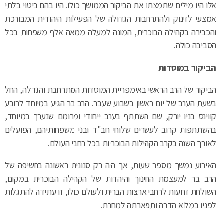
והכבירה בקהילה הבוכרית, המונה למעלה ממאה אלף משפחות בכל
הסביבה כולה.
הביקור במוסדות
הביקור של הרב הראשי באימפריית המוסדות המתרחבת והגדלה, החל
בשעת הערב של יום ראשון בשבוע שעבר. הרב בר הגיע במיוחד לרובע
קווינס בניו יורק, שם השתתף בערב ייחודי ומרומם שנערך במיוחד,
בהשתתפות קרוב לעשרים שלוחי חב"ד ובני משפחותיהם, הפועלים
לאורך השנה בקרב הקהילות הבוכריות בכל רחבי העולם.
האירוע נמשך מספר שעות, אך היה רק סנונית ראשונה בחשיפה של
הרב בר למעצמת החינוך והיהדות של הקהילה הבוכרית במקום,
השולחת זרועות לרחבי ארצות הברית ולעולם כולו, זו עתידה להתגלות
לפניו במלוא הדרה ותפארתה למחרת.
בשעת בוקר של יום שני החלה תפילת שחרית בבניין בית הכנסת
המרכזי של הקהילה בקווינס. הרב בר השתתף בה, ובסיומה ביקר