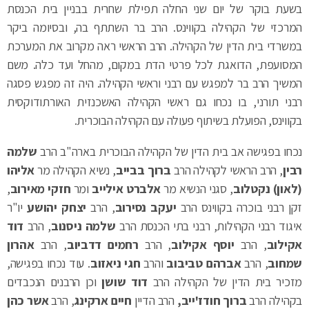
במשרדי בית הדין של הקהילה. הרב הראשי ראה מקרוב את המערכת
המסועפת, הדואגת לכל פרטי הדת במקום, מהחל ועד כלה. משם
המשיך הרב בר למפגש עם רבני וראשי הקהילה. היה זה מפגש פסגה
רבני תורני, בו נכחו גם ראשי הקהילה האשכנזית האורתודוקסית
בקווינס, הפועלת בשיתוף פעולה עם הקהילה הבוכרית.
נכחו בפגישה אב בית הדין של הקהילה הבוכרית בארה"ב הרב
שלמה
רבין
, הרב הראשי לקהילה הרב
ברוך בבייב
, נשיא הקהילה מר
אליהו
(לאון) נקטלוב
, סגני הנשיא מר
אלברט אילייב
ומר
חזקי מאירוב
,
זקן רבני בוכרה בקווינס הרב
יעקב נסירוב
, הרב
יצחק יהושע
יו"ר
איגוד רבני הקהילות, רבני בתי הכנסת הרב
שלמה ניסנוב
, הרב
דוד
אקילוב
, הרב
יוסף אקילוב
, הרב
רחמים דדביוב
, הרב
אהרון
שמחוב
, הרב
אברהם טביבוב
והרב
חגי ניאזוב
.
עוד נכחו בפגישה,
מזכיר בית הדין של הקהילה הרב
דוד שושן
וכן הרבנים הנכבדים
בקהילה הרב
ברוך חודז'ייב,
הרב הדיין
חיים ארקינג
, הרב
אשר כהן
והרב
אבנר יונייב
.