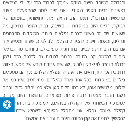
מהעשייה הברוכה", תיאר הרב הראשי את תחושותיו, בעיצומו של
הביקור, "היינו היום במוסדות – בישיבה, בבית הספר ובתיכון, מה
שעושים שם זה פשוט דברים נפלאים ביותר. המוסדות מתרחבים
וגדלים, ובאמת חייבים להכיר טובה למר לב לבייב, שעוזר ומסייע יחד
עם בנו הרב יהושע לבייב, בתו חגית סופייב-לבייב וחתנו מר גבריאל
סופייב להרמת קרן התורה. ברצוני להודות גם לרבנים הרב זלמן
זבולונוב והרב לוי יצחק וולוביק, שעושים עבודת קודש של ממש. הצוות
החינוכי והפדגוגי, רואים את העשייה הנפלאה שלהם, איך הם מטפלים
בילדים במוסדות, בכל אחד ואחד מהילדים, מתייחסים אליו כמו אל
יהלום, מלטשים אותו, לא כמו יהלום קטן אלא כמו יהלום גדול. וברוך
השם הדבר מצמיח הרבה פירות מפוארים. נחשפתי היום מקרוב
למערכת הכשרות של הקהילה בניהולם, למערכת בית הדין, איזו
קהילה עצומה. נפלא. אני מתפלל בסיעתא דשמיא שיזכו הלאה
להמשיך לרומם את קרן התורה והיהדות עד ביאת המשיח".
אלו היו מילים שתמצתו את הביקור הממושך כולו. היו בהם ביטוי בלתי
אמצעי לזינוק ולהתרחבות הגדולה של הפעילות היהודית המבורכת