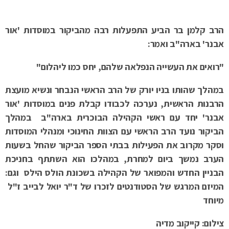
הרב קלמן בר הביע התפעלות רבה מהביקור במוסדות 'אור
אבנר' בארה"ב ואמר:
"
רואים את העשייה הנפלאה שלהם,
יחס כמו ליהלום"
במהלך שהותו בניו יורק של הרב הראשי הנבחר ונשיא מועצת
הרבנות הראשית, נערכה לכבודו קבלת פנים במוסדות 'אור
אבנר' יחד עם ראשי הקהילה הבוכרית בארה"ב במהלך
הביקור נועד הרב הראשי עם הצוות החינוכי ומנהלי המוסדות
וסקר מקרוב את הפעילות בבתי הספר הביקור שהחל בשעות
הערב נמשך ביום למחרת, במהלכו הוא השתתף בחניכת
הבניין החדש והמפואר של הקהילה בשכונת הולס הילס וגם:
המיזם המרגש של הסטודנטים לזכרו של ד"ר יואל לבייב ז"ל
מיוחד
צילום: קייקוב מדיה
בתחילת שבוע שעבר, במהלך כנס השלוחים של חב"ד בעיר ניו יורק,