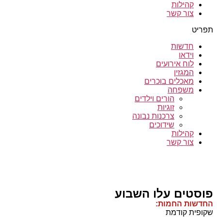
קהילות
צור קשר
תפריט
חדשות
וידאו
לוח אירועים
המגזין
מאכלים בוכרים
משפחה
הורים וילדים
זוגיות
צרכנות נבונה
שידוכים
קהילות
צור קשר
פוסטים עלו השבוע
החדשות החמות:
שקופית קודמת