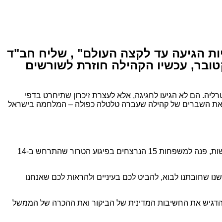
ות הגיעה עד לקצה העולם" , שליח חב"ד
ב בראיון מטלטל: "האשליה שכולנו פשוט 'בני אדם' התנפצה ב-7 באוקטובר, עכשיו הקהילה חוזרת לשורשים
יראת קודש וכאב, התכנסו השבוע כ-9,000 מבני הקהילה היהודית באוסטרליה. הם לא הגיעו לחגיגה, אלא לעצרת זיכרון שתיחרט בדפי
ת את השברים של קהילה שעברה טלטלה כפולה – המלחמה בישראל
הביקור הנשיאותי נפתח בנאום עוצמתי שביטא את הערבות ההדדית בין מדינת ישראל ליהדות התפוצות. הנשיא הרצוג, בקול חנוק מהתרגשות, פנה למשפחות 15 הנרצחים בפיגוע הטרור שהתרחש ב-14
נו שחובתנו לבוא, להביט לכם בעיניים ולהראות לכם שאנחנו
שהדגיש את החשיבות המדינית של הביקור ואת ההכרה של הממשל