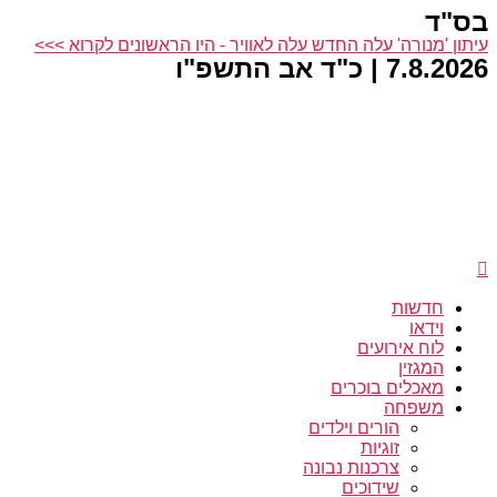
בס"ד
דלג
לתוכן
עיתון 'מנורה' עלה החדש עלה לאוויר - היו הראשונים לקרוא >>>
7.8.2026 | כ"ד אב התשפ"ו
חדשות
וידאו
לוח אירועים
המגזין
מאכלים בוכרים
משפחה
הורים וילדים
זוגיות
צרכנות נבונה
שידוכים