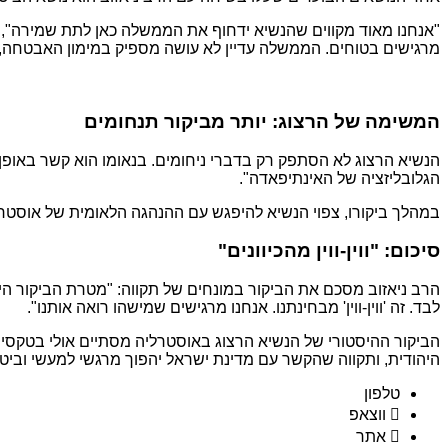
"אנחנו מאוד מקווים שהנשיא ידחוף את הממשלה כאן לתת שמירה", א
מרגישים בטוחים. הממשלה עדיין לא עושה מספיק במימון האבטחה, 
המשימה של הרצוג: יותר מביקור תנחומים
הנשיא הרצוג לא הסתפק רק בדברי ניחומים. בנאומו הוא קשר באופן י
הגלובליזציה של האינתיפאדה".
במהלך ביקורו, צפוי הנשיא להיפגש עם ההנהגה הלאומית של אוסטרל
סיכום: "ווין-ווין מהכיוונים"
הרב ניאזוב מסכם את הביקור במונחים של תקווה: "מטרת הביקור ה
לבד. זה 'ווין-ווין' מבחינתנו. אנחנו מרגישים שמישהו רואה אותנו".
הביקור ההיסטורי של הנשיא הרצוג באוסטרליה מסתיים אולי בטקסים
היהודית, ותקווה שהקשר עם מדינת ישראל יהפוך מרגשי למעשי וביטח
טלפון
ווצאפ
אתר