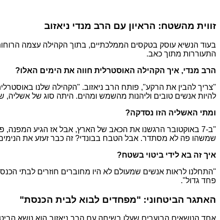
זווית מהשטח: הראיון עם הרב מנדי ניאזוב
בעוד הנשיא עוסק בטקסים הממלכתיים, בתוך הקהילה עצמה הרוחות ס
התעוררות מתוך כאב.
הרב מנדי, איך הקהילה האוסטרלית חווה את הימים האלו?
"צריך להבין את הרקע", פותח הרב ניאזוב. "הקהילה שלנו באוסטרלי
להיות אנשים טובים וליהנות מהשמש ומהים. היתה סוג של אשליה, שאי
ומתי האשליה הזו נסדקה?
"ב-7 באוקטובר הרגשנו את הכאב של הארץ, אבל אז הגיע המפנה, 
שמשהו פה לא מסתדר. אבל הטבח בבונדי? זה כבר זעזע את הנימים ה
איך זה בא לידי ביטוי בשטח?
"התחלנו לראות אנשים שמעולם לא היו מחוברים חוזרים לבתי הכנסת. 
פחד גדול".
האתגר הביטחוני: "מפחדים לבוא לבית הכנסת"
אחד הנושאים הבוערים שעלו בשיחה עם הרב ניאזוב הוא נושא הביטח