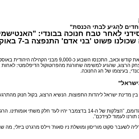
חדים להגיע לבתי הכנסת"
ידני לאחר טבח חנוכה בבונדי: "האנטישמי
הרב מנדי ניאזו
במרכז הבידור ICC בסידני, תחת אבטחה כבדה ובאווירה טעונה ב
צחק הרצוג, שהגיע למשימה שחורגת מהפרוטוקול הדיפלומטי: לאחו
ישראל"
ות של ה-14 בדצמבר יהיו לעד ח
לק משתי אומותינו.
הרגש
תורנו לעמוד לצידכם".
לשעבר סקוט מוריסון ומושלת ניו סאות' ויילס מרגרט ביזלי, מה 