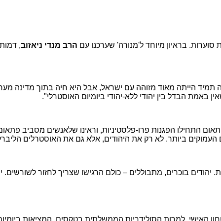
וערות. בראיון מיוחד ל'מנורה' שערכנו עם
הרב מנדי ניאזוב
, דמות
ה תמיד הייתה מאוד מזוהה עם ישראל, אבל היא חיה בתוך מדינה מערב
ן באמת הבדל בין יהודי ללא-יהודי ביומיום האוסטרלי".
פתאום התחילו הפגנות פרו-פלסטיניות, וראינו שלאנשים מסביב פתאום 
עמוקים ביותר. לא רק את היהודים, אלא גם את האוסטרלים הליברלי
יהודים בוכרים, מתבוללים – כולם הרגישו שצריך לחזור לשורשים. יש י
ון האישי. למרות הסולידריות הממשלתית בטקסים, המציאות ביומיום