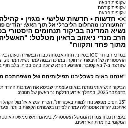
שקופית הבאה
שקופית קודמת
שקופית הבאה
>>
חדשות
•
חדשות שלישי
•
מגזין
•
קהילה
"התעוררנו מהחלום הליברלי אל תוך האש: יהודים פו
נשיא המדינה בביקור תנחומים היסטורי בס
מתוך פחד ותקווה"
ההיסטוריה של היבשת הרחוקה. במרכז הבמה עמד נשיא המדינה, י
שפרצה ב-7 באוקטובר, והפיגוע הנורא שהכה בהם בבית, בלב חוף בונדי, בעיצומו של חג החנוכה.
"אנחנו באים כשבליבנו תפילותיהם של משפחתכם מ
בדצמבר 2025, במהלך אירוע הדלקת נר ראשון של חנוכה:
"15 חפים מפשע נורו למוות באכזריו
ת",
הכריז הנשיא אל מול הקהל הדומם, "הצלק
איתכם. יהדות אוסטרליה עמדה לצידנו בשעותינו הקשות ביותר, וכעת 
בעצרת נכחו צמרת הממשל האוסטרלי, ביניהם ראש ממשלת אוסטרליה 
המקומי בחומרת האירועים.