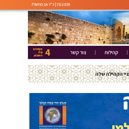
7.8.2026 | כ"ד אב התשפ"ו
4
פוסטים
קהילות
צור קשר
עלו
השבוע