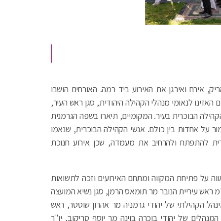
ואריק, אירח ואירגן את האירוע ביד רמה. האורחים הושבו
 האזינו לנאומי מנהלי הקהילה היהודית, סגן ראש העיר,
 הקהילה הבוכרית בעיר. המקומיים, תיארו בשפה הגרמנית
ר על אחדות בין כולם. אנשי הקהילה הבוכרית, שנאמו
ית להתפתח ולהרחיב את מעמדה, שכן אירוע חנוכת
גאווה על פתיחת המקווה ומתחם האירועים וזכה לתשואות
ראש עיריית הנובר מר תומאס הרמן, סגן נשיא המועצה
נהל הקהילתי של יהודי גרמניה מר אהרון שוסטר, ראש
מנהלים של יהודי בוכרה בוינה מר יוסף סריקוב, יו"ר