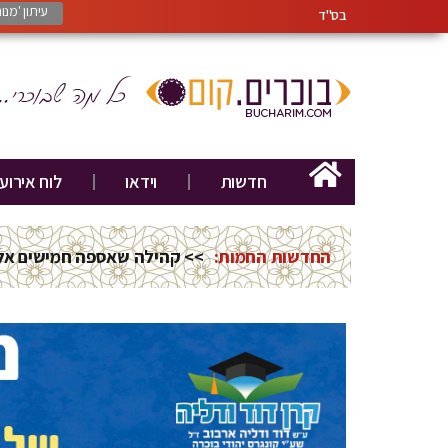
עיתון 'מנ
בס"ד
חדשות
וידאו
לוח אירוע
החדשות החמות:
>> חוג להיסטוריה בקונגרס יה