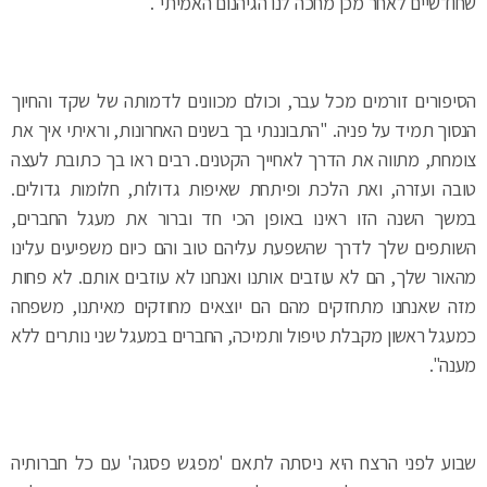
שחודשיים לאחר מכן מחכה לנו הגיהנום האמיתי".
הסיפורים זורמים מכל עבר, וכולם מכוונים לדמותה של שקד והחיוך
הנסוך תמיד על פניה. "התבוננתי בך בשנים האחרונות, וראיתי איך את
צומחת, מתווה את הדרך לאחייך הקטנים. רבים ראו בך כתובת לעצה
טובה ועזרה, ואת הלכת ופיתחת שאיפות גדולות, חלומות גדולים.
במשך השנה הזו ראינו באופן הכי חד וברור את מעגל החברים,
השותפים שלך לדרך שהשפעת עליהם טוב והם כיום משפיעים עלינו
מהאור שלך, הם לא עוזבים אותנו ואנחנו לא עוזבים אותם. לא פחות
מזה שאנחנו מתחזקים מהם הם יוצאים מחוזקים מאיתנו, משפחה
כמעגל ראשון מקבלת טיפול ותמיכה, החברים במעגל שני נותרים ללא
מענה".
שבוע לפני הרצח היא ניסתה לתאם 'מפגש פסגה' עם כל חברותיה