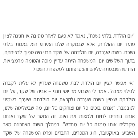
"יום הולדת בלתי נשכח", נאמר לא פעם לאחר מסיבה או חגיגה לציון
מועד יום ההולדת, אלא שבמקרה שלנו האירוע הוא באמת בלתי
נשכח. בשנה שעברה, יום הולדתה של שקד חבני היה סמוך לרציחתה,
בתוך השלושים יום. המשפחה הייתה עדיין מוכה והמומה מהמציאות
החדשה שנכפתה עליהם והצטרפותם למשפחת השכול.
"אי אפשר לציין יום הולדת לבת משפחה שעדיין לא עלית לקברה
לגילוי מצבה". אמר לי השבוע מר יוסי חבני – אביה של שקד, על יום
הולדתה שצויין בשנה שעברה ולקראת יום הולדתה שיערך בשמיני
לנובמבר. "אנחנו בוכים כל יום וצוחקים כל יום, מה שבשליטה שלנו,
אנחנו בוחרים לחיות ולמצות את היום. זה המסר של שקד ואנחנו
מקבלים אותו ממנה כל יום מחדש". במהלך השנה האחרונה מאז
השביעי באוקטובר, חוג המכרים, החברים ופרט המשפחה של שקד