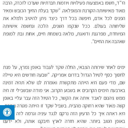
הי"ד, חשפו באמצעות פעילויות ויוזמות חברתיות שערכו לזכרה, הרבה
מאוד מאישיותה הקורנת והמופלאה. "שקד בעלת החיוך הכובש ומאיר
הפנים לכל אדם, חיפשה בכל דרך כיצד ניתן להיטיב ולמלא את
שליחותה בעולם. ככל שנקפו השנים, הלכה ונחשפה אישיותה
המיוחדת, מפרגנת ודואגת, מלאה בשמחת חיים, אחות ובת למופת
שאהבה את החיים".
ימים לאחר שירותה הצבאי, החלה שקד לעבוד באופן נמרץ, על מנת
לחסוך כסף לטיול הגדול בדרום אמריקה. "שבעה חודשים היא טיילה
שם, מדי פעם היא הייתה מתקשרת ואומרת לנו שלא תהיה זמינה
בארבעת הימים הקרובים או בשבוע הקרוב. אני מודה שבשבילי זה היה
ממש גיהנום לאבד איתה את הקשר, כל הטיול הזה עבר עליי באופן
קשה מאוד שהיא רחוקה מהבית. בשביל שקד זו הייתה מטרה נוספת,
היא ראתה איך כל הרעיון הזה נרקם לנגד עיניה וגרמה לזה לקרות
באופן הטוב ביותר. שהיא חזרה לארץ חיבקנו אותה, ולא ידענו