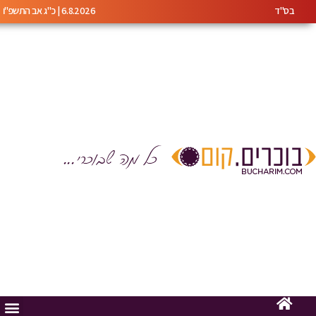
בס"ד
6.8.2026 | כ"ג אב התשפ"ו