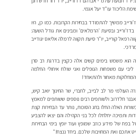
רו 4 חברי מועצה בוכרים: יו"ר תנועת עולמ"י אברהם דז'ורייב, יו"ר דור חדש רונן
רק אברהם דז'ורייב ממשיך להתמודד בבחירות הקרובות. כמו כן, היו
 בדז'ורייב ובסיעת 'הרמלאים' ומבינים את גודל השעה:
וה רפאל קורייב, יו"ר סיעת תקווה לרמלה אליאס יגודייב
מרדכי.
בה הוא משמש בימים קשים אלה כקצין בדרגת רב סרן
ליבי עם משפחות הנופלים ואני שולח איחולי החלמה
 המחלוקות מאחור ולהתאחד!
ה העולמי מר לב לבייב, לחברי, שר החינוך יואב קיש,
בנר חלדרוב ולשותפים רבים נוספים ששותפים למאמץ
שורות האלה החלו בחג הסוכות, נותר עד הבחירות קצת
דות ותמיכה יחלחלו לכל בני הקהילה והם יצאו להצביע
ל בפח של מידע כוזב שמופץ ועוד יופץ בימי הבחירות
יט אתכם ואת המחויבות שלכם. ביחד ננצח!"