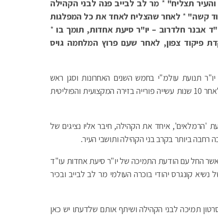
ו והעיר תצליח"
*
מר לב לבייב פנה לבני הקהילה
בוד קשה"
*
לאחר שהצליח לאחד את כל המפלגות
"ד אבנר חלדרוב – יו"ר סיעת אחדות, תומך בו
*
קדת פיקוד צפון, לאחר שעם פרוץ המלחמה גויס
יו"ר תנועת עולמ"י בחמש השנים האחרונות וסגן ראש
עיריית רמלה החרוץ, החליט להתמודד לראשות העיר לאחר 10 שנות עשייה פורייה בזירה המקצועית והפוליטית
ת 'הרמלאים', איחד את הקהילה, חיבר אליו נציגים של
ה רחבה ביותר בקרב בני הקהילה ותושבי העיר.
אשר החל עם הודעת התמיכה של יו"ר סיעת אחדות עו"ד
נשיא קונגרס יהודי בוכרה העולמי מר לב לבייב ובכיר
בסרטון תמיכה לבני הקהילה ושיתף אותם שלדעתו יש כאן