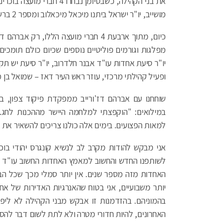
את בני הקהילה, כשבסיומן נבח
מושייב, יו"ר ישראל ביתנו מיכאל מיכאלוב ומספר 2 ברשימת הליכוד עו"ד יעל אגמי.
כיום, מתוך ארבעת 4 חברי מועצה הללו, 
מפלגות וגורמים פוליטיים נוספים שכיום כולם תומכים
יו"ר סיעת אחדות עו"ד אבנר חלדרוב, יו"ר סיעת יש תקו
ופעיל קהילתי מרכזי, עוזר ראש העיר דאז – שמואל בן 
שוחחנו עם אברהם דז'ורייב ממפקדת פיקוד צפון, 
במילואים: "הוקפצתי למלחמה היישר מההכנות לחג. 
למאות הפצועים. בימים אלה כולנו צריכים להשאיר את
אני מבקש להודות מקרב לב לנשיא קונגרס יהודי בוכר
לשותפנו החדש והחשוב למאמץ האחדות החשוב עו"ד א
האחדות מזה מספר שנים. אין יותר סמלי מכך שכל הב
יותר משבועיים, אני בטוח שהאנרגיות האדירות של אח
בהמוניהם. בהזדמנות זו אבקש מבני הקהילה לא ליפו
האחרונים, להיות חדורי מטרה ולא לתת לשום דבר להס