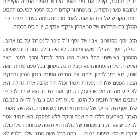
בבית הכנסת, קיבלו את פני הספר החדש בספרי התורה הקיימים
שהוצאו מארון הקודש, ובשמחה וריקודים הוכנס הספר למשכנו הקבוע
בארון הקודש של בית הכנסת. לאחר מכן התקיימה סעודת מצווה כיד
המלך בהשתדלותו של מר אהרון ארקדי אבקייב, יו"ר בית הכנסת.
הרב יוסף מסטורוב, אביו של יוסף ז"ל סיפר ל'מנורה' על בנו אהובו:
"כילד, יוסף היה ילד שקט ומופנם. לא היה בולט בחברה ובמשפחה.
המהפך באישיותו החל כאשר הוא החל לגדול והפך לנער. מאז
האישיות שלו התפתחה והוא קיבל הרבה ביטחון. בכל פעם שהיית רואה
אותו, הוא ידע לפרגן ולתת את המילה הטובה בזמן הנכון ובמקום
הנכון. הפנים שלו היו מאירות תמיד וכולו היה אהבה אחת גדולה. הוא
לא ידע מה זה רוע או כעס, רק רוך וטוב היו בו. הוא שידר לכל מי
שסביבו אווירה חיובית כל הזמן. פשוט היה תענוג צרוף להיות בסביבה
שלו. יוסף היה 'פריק' של שמחות ואירועים משפחתיים. הוא היה 'מסמר
הערב' באירועים הללו והיה שמח ורוקד ללא הפסקה. הוא תמיד אמר
לכולם שהוא רוקד בשמחות של כולם והוא מצפה שבחתונה שלו כולם
ירקדו וישמחו לפחות כמוהו… כמה חבל שאת החוב שלנו כלפיו לא