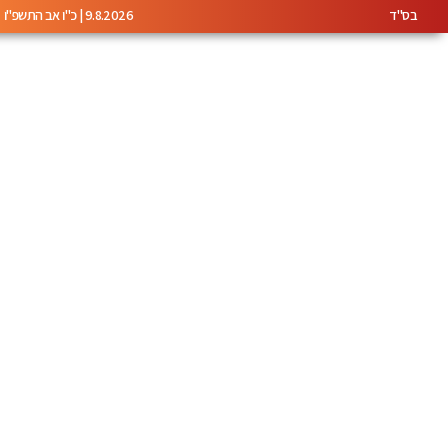
בס"ד
9.8.2026 | כ"ו אב התשפ"ו