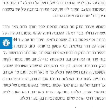
תורה על שמו לבית הכנסת דרכי שלום וישראל ברמלה * מאות מבני
המשפחה ותושבי האזור ליוו את ספר התורה ברחובה של עיר בשמחה
וריקודים * שמחו נא בשמחת התורה
בשבוע שעבר התקיימה חגיגת הכנסת ספר תורה ברוב פאר והדר
ושמחה גדולה בעיר רמלה. ההכנסה היתה לעילוי נשמתו הטהורה של
הבחור יוסף מסטורוב ז"ל. שנספה ב'אסון מירון' יחד עם עוד 44 יהודים
ששהו על ההר בהילולת רבי שמעון בר יוחאי. סיום כתיבת האותיות
בספר התורה התקיים בבית משפחת מסטורוב, שם ברוב התרגשות עלו
בזה אחר זה האורחים ובני המשפחה כדי לכתוב אות בספר ולקחת
חלק בכתיבתו וסיומו. בין בני המשפחה החשובה והאורחים שהגיעו
למעמד, היה גם ראש העיר רמלה מר מיכאל וידאל וסגנו מר אברהם
דז'ורייב. לאחר סיום והשלמת כתיבת ספר התורה, הורד ספר התורה
אל רחובה של עיר ובתהלוכה שמחה במיוחד בהשתתפותם של מאות
מתושבי האזור, מלווים במוזיקה יהודית משמחת, נכנס הספר לבית
הכנסת 'דרכי ישראל שלום' בשכונת נאות בגין בעיר רמלה.