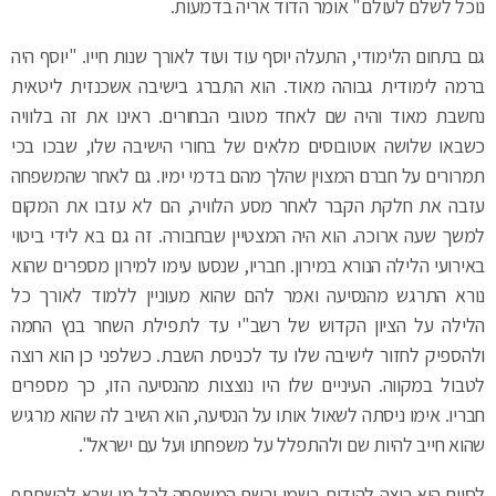
נוכל לשלם לעולם" אומר הדוד אריה בדמעות.
גם בתחום הלימודי, התעלה יוסף עוד ועוד לאורך שנות חייו. "יוסף היה
ברמה לימודית גבוהה מאוד. הוא התברג בישיבה אשכנזית ליטאית
נחשבת מאוד והיה שם לאחד מטובי הבחורים. ראינו את זה בלוויה
כשבאו שלושה אוטובוסים מלאים של בחורי הישיבה שלו, שבכו בכי
תמרורים על חברם המצוין שהלך מהם בדמי ימיו. גם לאחר שהמשפחה
עזבה את חלקת הקבר לאחר מסע הלוויה, הם לא עזבו את המקום
למשך שעה ארוכה. הוא היה המצטיין שבחבורה. זה גם בא לידי ביטוי
באירועי הלילה הנורא במירון. חבריו, שנסעו עימו למירון מספרים שהוא
נורא התרגש מהנסיעה ואמר להם שהוא מעוניין ללמוד לאורך כל
הלילה על הציון הקדוש של רשב"י עד לתפילת השחר בנץ החמה
ולהספיק לחזור לישיבה שלו עד לכניסת השבת. כשלפני כן הוא רוצה
לטבול במקווה. העיניים שלו היו נוצצות מהנסיעה הזו, כך מספרים
חבריו. אימו ניסתה לשאול אותו על הנסיעה, הוא השיב לה שהוא מרגיש
שהוא חייב להיות שם ולהתפלל על משפחתו ועל עם ישראל".
לסיום הוא רוצה להודות בשמו ובשם המשפחה לכל מי שבא להשתתף