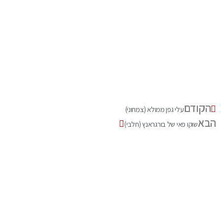
הקודם
עלי גפן ממולא (צמחוני)
הבא
שוקו פאי של בורגראנץ (חלבי)