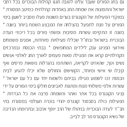
גם בחג הפורים שעבר עלינו לטובה חגגו קהילות הבוכרים בכל רחבי
ישראל והתפוצות את שמחת החג באחדות קהילתית כמיטב המסורת *
במוקדי הפעילות של הקונגרס בערים השונות פעלו מסביב לשעון בימי
הפורים על מנת לתפעל בהצלחה את המבצע השמח ביותר בשנה *
בשנה זו התקיימו עשרות מסיבות ומשתי פורים בכל ריכוזי העדה
הבוכרית בישראל ובחו"ל שכללו פעילויות מיוחדות, אמנים משמחים
ואירועי הפנינג ענק לילדים המחופשים * בבתי הכנסת ובמרכזים
הקהילתיים קראו את המגילה מאות פעמים לאורך החג לאלפי אנשים
נשים וטף, שהאזינו לקריאה, השתתפו בהגרלות נושאות פרסים ואף
קיבלו שי אישי ומיוחד, הקשישים והחולים שלא יכלו להגיע לבית
הכנסת זכו לשמוע מגילה בביתם ולשמוח יחד עם כל עם ישראל *
עשרות אלפי משלוחי מנות ומתנות לאביונים חולקו בימי הפורים על ידי
נציגי הקונגרס בכל אתר ואתר והשמחה פרצה את כל הגדרות *
הפעילות כולה בסבסוד קונגרס יהודי בוכרה העולמי במסגרת בתי
חב"ד לעדה הבוכרית בניהולו של הרב יוסף ארבוב ובתרומתו הנדיבה
של נשיא הקונגרס מר לב לבייב.