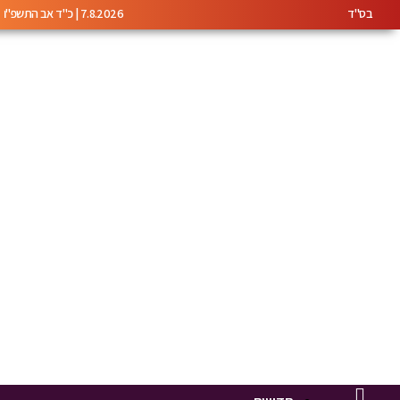
בס"ד
7.8.2026 | כ"ד אב התשפ"ו