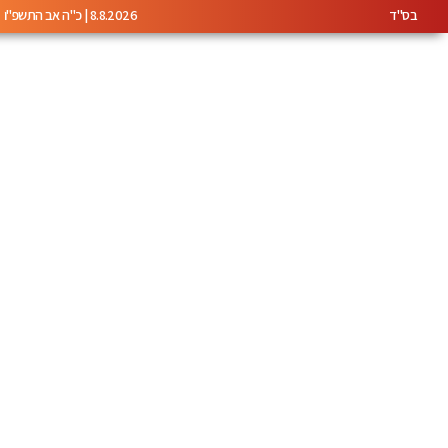
בס"ד
8.8.2026 | כ"ה אב התשפ"ו