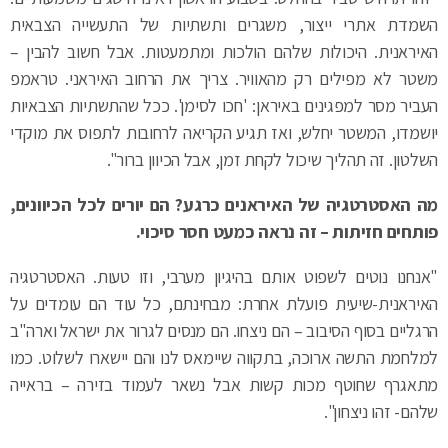
השמדת אתרי ייצור, משגרים ותשתיות של התעשייה הצבאית
האיראנית. היכולות שלהם הולכות ומתמעטות. אבל חשוב להבין –
משטר לא מפילים רק מהאוויר. צריך את הרחוב האיראני. טראמפ
העביר מסר למפגינים באיראן: 'חכו לסימן'. ככל שהתשתיות הצבאיות
יושמדו, המשטר יחלש, ואז תגיע הקריאה לרחובות לתפוס את מוקדי
השלטון. זה תהליך שיכול לקחת זמן, אבל הכיוון ברור".
מה האסטרטגיה של האיראנים כרגע? הם יורים לכל הכיוונים,
פותחים חזיתות – זה נראה כמעט חסר סיכוי.
"אנחנו נוטים לשפוט אותם בהיגיון מערבי, וזו טעות. האסטרטגיה
האיראנית-שיעית פועלת אחרת: מבחינתם, כל עוד הם עומדים על
הרגליים בסוף הסיבוב – הם ניצחו. הם מנסים לגרור את ישראל וארה"ב
למלחמת התשה ארוכה, בתקווה שיימאס לנו והם יישארו לשלוט. כמו
מתאגרף שחוטף מכות קשות אבל נשאר לעמוד בזירה – בראייה
שלהם- זהו ניצחון".