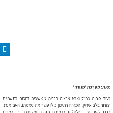
מאת: מערכת 'מנורה'
בעוד כוחות צה"ל וצבא ארצות הברית ממשיכים להכות בתשתיות
הטרור בלב איראן, המזרח התיכון כולו עוצר את נשימתו. האם אנחנו
בדרך לשינוי סדרי עולם? יוני בן מנחם, מזרחן ותיק וחוקר בכיר במרכז