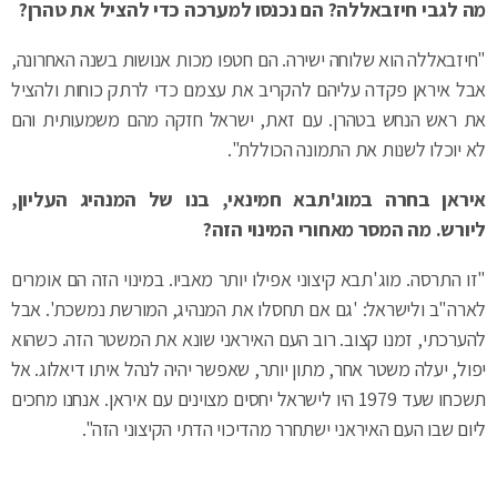
מה לגבי חיזבאללה? הם נכנסו למערכה כדי להציל את טהרן?
"חיזבאללה הוא שלוחה ישירה. הם חטפו מכות אנושות בשנה האחרונה,
אבל איראן פקדה עליהם להקריב את עצמם כדי לרתק כוחות ולהציל
את ראש הנחש בטהרן. עם זאת, ישראל חזקה מהם משמעותית והם
לא יוכלו לשנות את התמונה הכוללת".
איראן בחרה במוג'תבא חמינאי, בנו של המנהיג העליון,
ליורש. מה המסר מאחורי המינוי הזה?
"זו התרסה. מוג'תבא קיצוני אפילו יותר מאביו. במינוי הזה הם אומרים
לארה"ב ולישראל: 'גם אם תחסלו את המנהיג, המורשת נמשכת'. אבל
להערכתי, זמנו קצוב. רוב העם האיראני שונא את המשטר הזה. כשהוא
יפול, יעלה משטר אחר, מתון יותר, שאפשר יהיה לנהל איתו דיאלוג. אל
תשכחו שעד 1979 היו לישראל יחסים מצוינים עם איראן. אנחנו מחכים
ליום שבו העם האיראני ישתחרר מהדיכוי הדתי הקיצוני הזה".