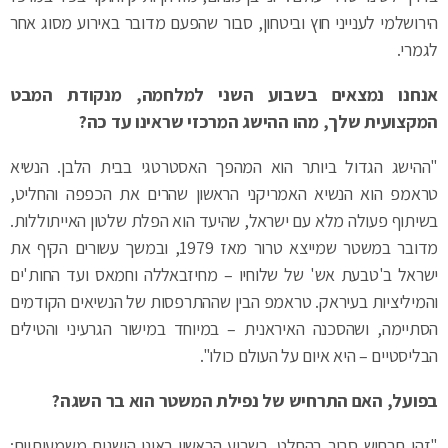
הירושלמי לענייני חוץ וביטחון, סבור שהפעם מדובר באירוע מסוג אחר
לגמרי.
אנחנו נמצאים בשבוע השני למלחמה, מנקודת המבט
המקצועית שלך, מהו ההישג המרכזי שראינו עד כה?
"ההישג הגדול ביותר הוא המהפך האסטרטגי בבית הלבן. הנשיא
טראמפ הוא הנשיא האמריקני הראשון שהרים את הכפפה והחליט,
בשיתוף פעולה מלא עם ישראל, שהיעד הוא הפלת שלטון האייתוללות.
מדובר במשטר שמייצא טרור מאז 1979, ובמשך עשורים הקיף את
ישראל ב'טבעת אש' של שלוחיו – מחיזבאללה וחמאס ועד החות'ים
והמיליציות בעיראק. טראמפ הבין שההתרפסות של הנשיאים הקודמים
הסתיימה, ושהסכנה האיראנית – במיוחד במישור הגרעיני והטילים
הבליסטיים – היא איום על העולם כולו".
בפועל, האם התרחיש של נפילת המשטר הוא בר השגה?
"זהו תרחיש סביר בהחלט. בשבוע הראשון ראינו הישגים משמעותיים: