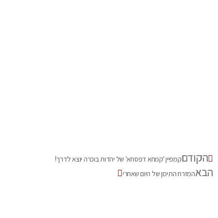
הקודם
קמפיין 'קמחא דפסחא' של יהדות בוכרה יוצא לדרך!
הבא
המזרח התיכון של היום שאחרי