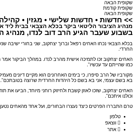
שקופית הבאה
שקופית קודמת
שקופית הבאה
>>
חדשות
•
חדשות שלישי
•
מגזין
•
קהילה
מנהיג הציבור הליטאי ביקר בכלא הצבאי בבית ליד א
בשבוע שעבר הגיע הרב דוב לנדו, מנהיג הציבור הליטאי בן ה-95, לביקור 
בכלא הצבאי נכחו האחים רפאל וברוך יצחקוב, שני בחורי ישיבה שנ
החרדי.
האחים יצחקוב זכו לתמיכה אישית מהרב לנדו. במהלך הביקור אמר הר
כמו שהייתם עד עכשיו".
מקורביו של הרב סיפרו, כי בימים האחרונים הוא מקיים דיונים מעמ
בא בשם עצמי, אני בא בשם כל היהדות החרדית שרוצה בטובתכם".
האחים יצחקוב, שזכו לאוזן קשבת ולחיזוק רוחני מיוחד, הביעו את ת
וכולנו איתכם".
טרם התבררו הפרטים כיצד נעצרו הבחורים, ועל אחד מהאחים נטען 
טלפון
ווצאפ
אתר