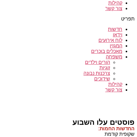
קהילות
צור קשר
תפריט
חדשות
וידאו
לוח אירועים
המגזין
מאכלים בוכרים
משפחה
הורים וילדים
זוגיות
צרכנות נבונה
שידוכים
קהילות
צור קשר
פוסטים עלו השבוע
החדשות החמות:
שקופית קודמת