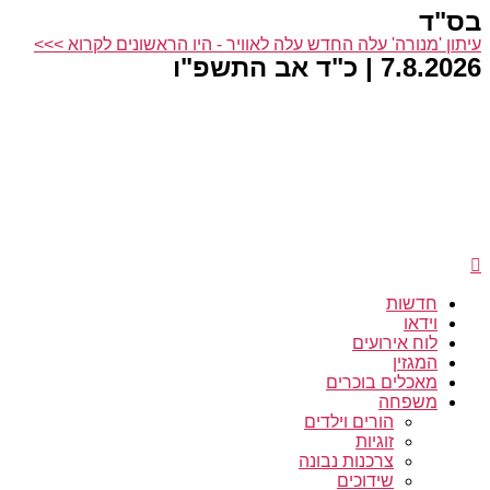
בס"ד
דלג
לתוכן
עיתון 'מנורה' עלה החדש עלה לאוויר - היו הראשונים לקרוא >>>
7.8.2026 | כ"ד אב התשפ"ו
חדשות
וידאו
לוח אירועים
המגזין
מאכלים בוכרים
משפחה
הורים וילדים
זוגיות
צרכנות נבונה
שידוכים