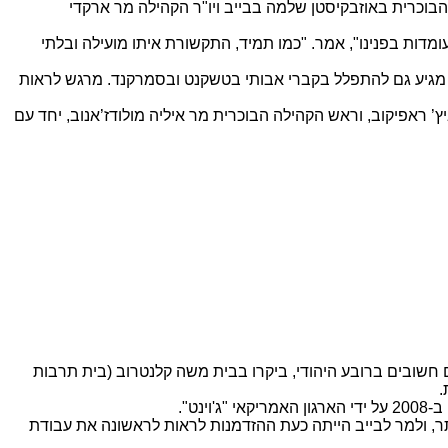
אשי לקהילה הבוכרית באוזבקיסטן שלמה בבייב ויו"ר הקהילה מר ארקדי
ומדות בפנינו", אמר. "כמו תמיד, התקשורת איתו מועילה ובלתי
ני מגיע גם להתפלל בקברי אבותי בטשקנט ובסמרקנד. מרגש לראות
 ראפיקוב, וראש הקהילה הבוכרית מר איליה מולודז’אנוב, יחד עם
ם חשובים ברובע היהודי, ביקרו בבית משה קלנטרוב (בית תרבות
ט".
מי מר לבייב התרשם במיוחד מביקורו בבית העלמין היהודי בעיר, שם טמונים סביו. בשנת 2019 שוחזר האתר, ולמר לבייב הייתה כעת ההזדמנות לראות לראשונה את עבודת