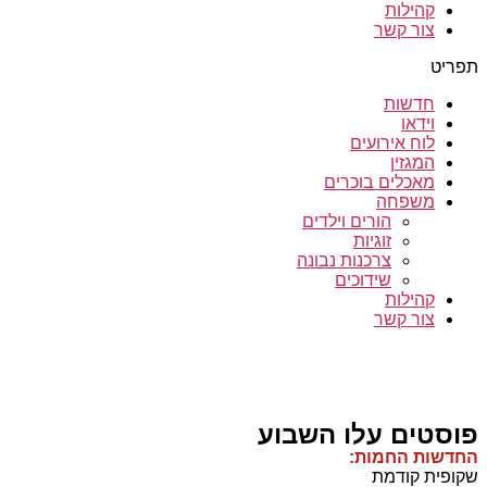
קהילות
צור קשר
תפריט
חדשות
וידאו
לוח אירועים
המגזין
מאכלים בוכרים
משפחה
הורים וילדים
זוגיות
צרכנות נבונה
שידוכים
קהילות
צור קשר
פוסטים עלו השבוע
החדשות החמות:
שקופית קודמת