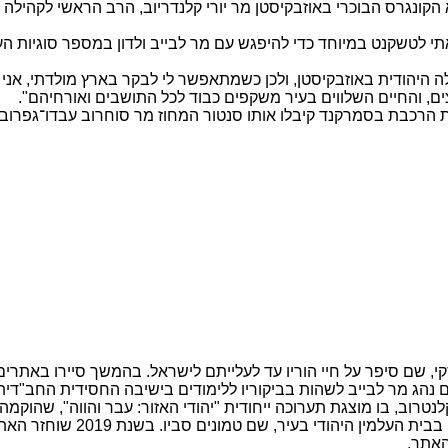
טמבר והתקבל על ידי נשיא הקונגרס הבוכרי באוזבקיסטן מר יורי קלנדריוב, הרב הר
אתי לטשקנט במיוחד כדי להיפגש עם מר לבייב ולדון במספר סוגיות הע
ילה היהודית באוזבקיסטן, ולכן כשמתאפשר לי לבקר בארץ מולדתי, א
ם, והחיים השלווים בעיר משקפים כבוד לכל התושבים ואורחיהם".
 הרכבת בסמרקנד קיבלו אותו סנטור המחוז מר סוחרוב עבדו־גפרוביץ’
קי, שם סיפר על חיי הוריו עד לעלייתם לישראל. בהמשך סיירו באתרי
וכה ייחודית "יהודי האזור: עבר והווה", שהוקמה ב-2008 על ידי הארגון האמריקאי "ג'וינ
נשיא קונגרס יהודי בוכרה העול
האתר.