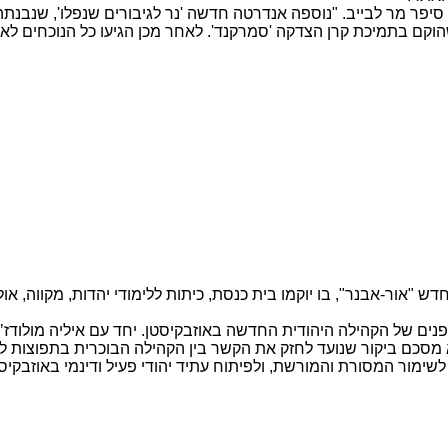
הפעם ראיתי שינויים עצומים", סיפר מר לבייב. "נוספה אנדרטה חדשה 'נר לגיבורים ש
צדקה 'סמרקנד'. לאחר מכן הגיעו כל הנוכחים לארוחה שסופקה על ידי Asia Travel במל
דש "אור-אבנר", בו יוקמו בית כנסת, כיתות ללימודי יהדות, מקווה, א
ים של הקהילה היהודית החדשה באוזבקיסטן. יחד עם איליה מולודז’אנו
מסכם ביקור שנועד לחזק את הקשר בין הקהילה הבוכרית בתפוצות ל
שימור המסורת והמורשת, ולפיתוח עתיד יהודי פעיל ודינמי באוזבקיסטן,