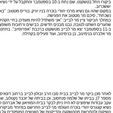
ביקורו החל בטשקנט, שם נחת ב-10 בספ
יששכרוב.
במקום שהה גם נשיא מרכז יהודי בוכרה בניו יורק, בוריס מטטוב: "ב
נשכחת", סיכם מר מטטוב את הפגישה.
במהלך הביקור ציין מר לבייב: "אני משתדל להיות מעודכן בחיי הקה
שהערים השתנו לטובה, נבנו מבנים חדשים, כבישים ורחובות משופצי
ב-11 בספטמבר יצא מר לבייב מטשקנט ברכבת "אפרוסיוב". בתחנת
מר אלברט בנימינוב, בן בנימינוב, ועוד פעילים בקהילה.
לאחר מכן ביקר מר לבייב בבית סבו הרב זבולון לבייב ברחוב דונאיס
מספר 7), בביתו של שלמה פנחסוב, וכן בביתה של יוכבד נקטלוב, שם נהג מר לבייב לשהות בביקוריו ללימודים בישיבה החסידית החב"דית.
עקב עבודות שיפוצים לא היה ניתן לבקר בבית-המוזיאון של אברהם קלנטרוב, בו מוצגת תער
השיקום ולהתרשם מההשקעה והדייקנות של האנשים המופקדים על 