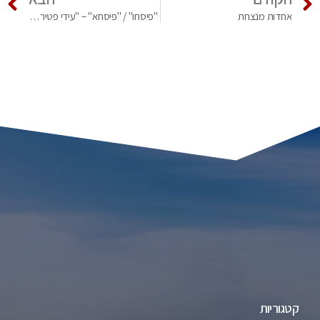
אחדות מנצחת
"פיסחו" / "פיסחא" – "עידי פטיר כורי" – חג המצות בקרב יהודי בוכרה – גיורא פוזיילוב
קטגוריות