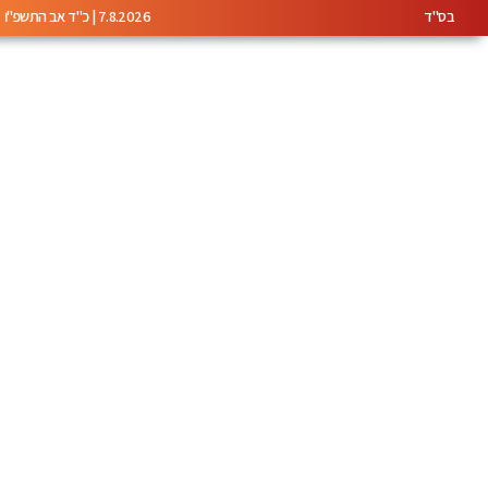
בס"ד
7.8.2026 | כ"ד אב התשפ"ו