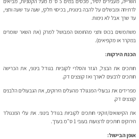
השרייה, מעבירים לסיר, מכסים במים 5 ס"מ מעל הקטניות, מביאים
לרתיחה ומבשלים על להבה בינונית, בכיסוי חלקי, שעה עד שעה וחצי,
עד שרך אבל לא נימוח.
משתמשים בכוס וחצי מהחומוס המבושל למרק (את השאר שומרים
במקרר או מקפיאים).
הכנת הירקות:
חותכים את הבצל, הגזר והסלרי לקוביות בגודל בינוני, את הכרישה
חותכים לרבעים לאורך ואז קוצצים דק.
מפרידים את גבעולי המנגולד מהעלים הירוקים, את הגבעולים הלבנים
קוצצים דק.
את הקישואים/זוקיני חותכים לקוביות בגודל בינוני. את עלי המנגולד
הירוקים חותכים לרצועות בעובי 1 ס"מ בערך.
אופן הבישול: