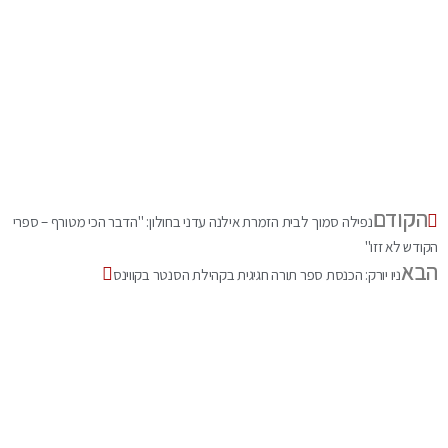
הקודם
נפילה סמוך לבית הזמרת אילנה עדני בחולון: "הדבר הכי מטורף – ספרי
הקודש לא זזו"
הבא
ניו יורק: הכנסת ספר תורה חגיגית בקהילת הסנטר בקווינס