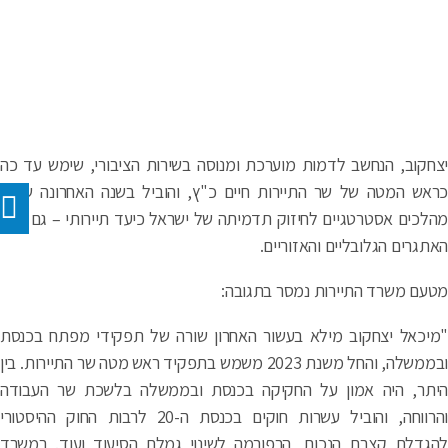
חקוב, הנחשב לדמות מוערכת ומנוסה בשירות הציבורי, שימש עד כה
אש המטה של שר התיירות חיים כ"ץ, והוביל בשנה האחרונה שורת
לכים אסטרטגיים לחיזוק תדמיתה של ישראל כיעד תיירותי – גם בצל
תגרים הגלובליים והאזוריים.
עם משרד התיירות נמסר בתגובה:
יכאל יצחקוב מילא בעשור האחרון שורה של תפקידי מפתח בכנסת
ובממשלה, והחל משנת 2023 משמש בתפקיד ראש מטה שר התיירות. בין
תר, היה אמון על החקיקה בכנסת ובממשלה בלשכת שר העבודה
והרווחה, והוביל עשרות חוקים בכנסת ה-20 לרבות החוק ההיסטורי
גדלת קצבת הנכות, הרפורמה לשינוי גמלת הסיעוד ועוד. במשרד