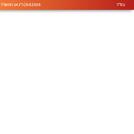
בס"ד
6.8.2026 | כ"ג אב התשפ"ו