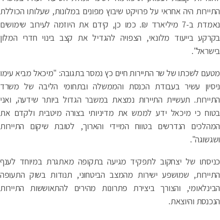
יירות היה אחראי על פרויקט שיבוץ מפונים במלונות, שעלותו הכוללת
נאמדת ב-7 מיליארד ₪. כמו כן, קידם את היוזמה לעירוב שימושים
רקע בייעוד מלונאי, הצפויה להגדיל את קצב בינוי חדרי המלון
שראל".
עם לשכתו של שר התיירות חיים כץ נמסר בתגובה: "מיכאל מביא עימו
סיון עשיר בעבודת הכנסת והממשלה ובתחומי הליבה של משרד
יירות. תעשיית התיירות נמצאת במשבר הגדול ביותר שידעה, ואני
וח כי מיכאל ידע לממש את מדיניותי בצורה מיטבית ולקדם את
הלכים הנדרשים בטווח המיידי והארוך, לטובת שיקום התיירות
גשוגה".
יסתו של יצחקוב לתפקיד מגיעה בתקופה מאתגרת במיוחד לענף
יירות, שמושפע ישירות מהמצב הביטחוני, תנודות בשוק התעופה
ינלאומי, והצורך ביצירת פתרונות מהירים להתאוששות התיירות
כנסת והיוצאת.