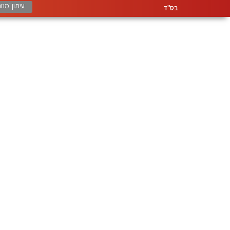
עיתון 'מנ
בס"ד