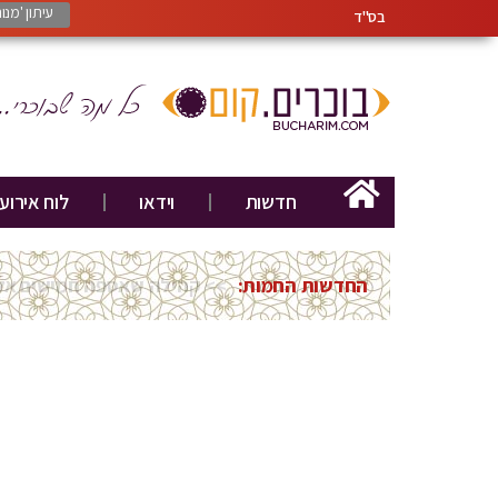
עיתון 'מנ
בס"ד
חדשות
וידאו
לוח אירוע
החדשות החמות:
>> חוג להיסטוריה בקונגרס יה