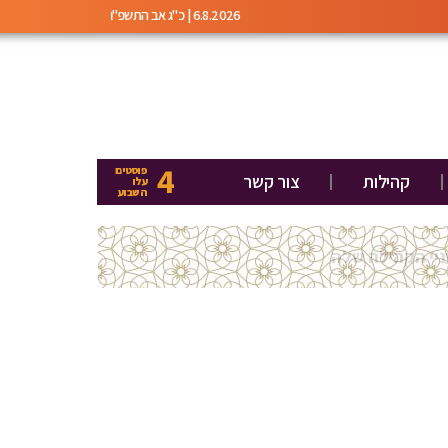
6.8.2026 | כ"ג אב התשפ"ו
4
פוסטים
קהילות
צור קשר
עלו
השבוע