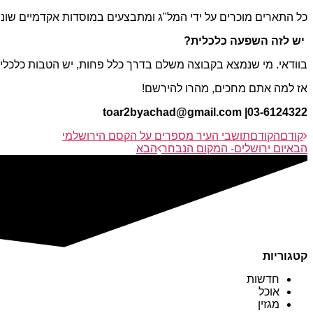
כל התארים מוכרים על ידי המל"ג ומתבצעים במוסדות אקדמיים שוני
יש לזה השפעה כלכלית?
בוודאי. מי שנמצא בקבוצה משלם בדרך כלל פחות, יש הטבות כלכליו
אז למה אתם מחכים, מהרו להירשם!
03-6124322| toar2byachad@gmail.com
קודם
הקודם
תושבי העיר מספרים על הקסם הירושלמי
הבא
יום ירושלים- המקום הנבחר
הבא
קטגוריות
חדשות
אוכל
מגזין