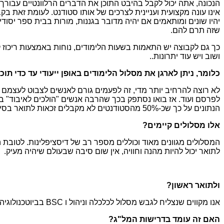
הנכונה, אתה יכול לקבל בהיבט התוכן את הדברים הרלוונטיים עבור
אינו עונה מקצועית ועניינית לצרכים של אותו סטודנט. לעומת זאת ב
יהיו שונים ומותאמים אם יהיה מדובר בגננות, מורות בבית ספר יסודי 
שזה תרם להם.
כך גם לקבוצה יש התאמות בשעות הלימודים, נוחות באמצעות ריכוז 
ושוב ויש עוד יתרונות..
כלומר, ניתן לארגן את מסלול הלימודים באופן ייעודי עד כדי תוכ
לא רוצה להרחיב יותר מדי, זה לפעמים גורם לאנשים לצבוט לעצמ
לפרסם ועוד. אז בואו נסתפק בכך שהרבה אנשים "הולכים לאיבוד" ב
הנתונים על כך שכ-50% מהסטודנטים לא מקבלים זכאות לתואר בסיום הלימודים שלהם מעידה על הדבר המדהים של ללמוד בקבוצה.
אלו מסלולים קיימים?
המסלולים מגוונים מאוד וכוללים מספר רב של דיסציפלינות. לטובת הק
לתואר יכול להיות מהנה וחוויה, אין שום סיבה שבעולם שיהיה מעיק.
ולתואר ראשון?
אנו מקווים שנצליח לגבש מסלול לכלכלה וניהול ו BSC בביוטכנולוגיה, שיוכל לאפשר לאותם בוגרים לאחר סיום לימודיהם ועבודה במעבדות להתקדם ללימודי רפואה אם ירצו.
האם זה עומד בדרישות המל"ג?