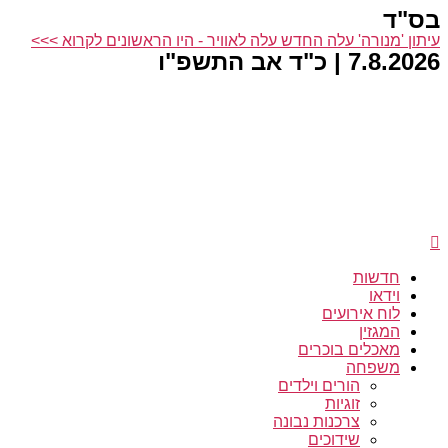
בס"ד
דלג
לתוכן
עיתון 'מנורה' עלה החדש עלה לאוויר - היו הראשונים לקרוא >>>
7.8.2026 | כ"ד אב התשפ"ו
חדשות
וידאו
לוח אירועים
המגזין
מאכלים בוכרים
משפחה
הורים וילדים
זוגיות
צרכנות נבונה
שידוכים