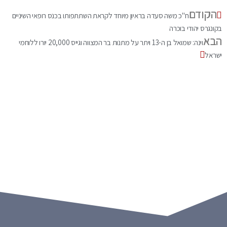
הקודם
ח"כ משה סעדה בראיון מיוחד לקראת השתתפותו בכנס רופאי השיניים
בקונגרס יהודי בוכרה
הבא
וינה: שמואל בן ה-13 ויתר על מתנות בר המצווה וגייס 20,000 יורו ללוחמי
ישראל