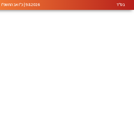
בס"ד
9.8.2026 | כ"ו אב התשפ"ו