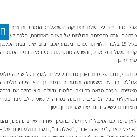
ל כבד ירד על עולם המוזיקה הישראלית: הזמרת והיוצרת ליאן
זהינוף, אחת ההבטחות הבולטות של השנים האחרונות, הלכה לעולמה
בגיל 19 בלבד. הלווייתה נערכה בשבוע שעבר ביום שישי בבית העלמין
יית שאול בתל אביב, והשבעה מתקיימת בימים אלה בבית המשפחה
רמת גן.
זהינוף, בתם של מירב ואורן כוזהינוף, עלתה לארץ בגיל שמונה מלוס
ג'לס יחד עם משפחתה והתגוררה ברמת גן. היא הייתה תלמידה
טיינת, צעירה מלאת כריזמה וחלומות גדולים. היא החלה את דרכה
המוזיקלית בגיל 17 בלבד, וזכתה במהרה לתשומת לב מצד בכירי
וצרים בתעשייה, ובהם מאור שטרית ורון ביטון.
אן פרצה עם הסינגל "רמזורים", ובהמשך שחררה שירים נוספים, בהם
מצע ינואר", "מי יאהב אותו", "יאללה זוז", והשיר הבולט ביותר שלה-