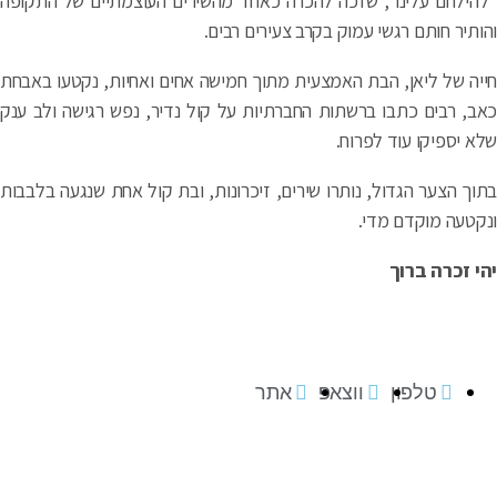
הילחם עלינו", שזכה להכרה כאחד מהשירים העוצמתיים של התקופה
ותיר חותם רגשי עמוק בקרב צעירים רבים.
יה של ליאן, הבת האמצעית מתוך חמישה אחים ואחיות, נקטעו באבחת
ב, רבים כתבו ברשתות החברתיות על קול נדיר, נפש רגישה ולב ענק
א יספיקו עוד לפרוח.
וך הצער הגדול, נותרו שירים, זיכרונות, ובת קול אחת שנגעה בלבבות
קטעה מוקדם מדי.
י זכרה ברוך
טלפון
ווצאפ
אתר