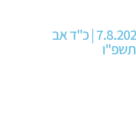
7.8.2026 | כ"ד אב
שפ"ו