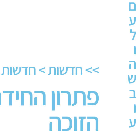
ם
ע
ל
ו
ה
>>
חדשות
>
חדשות 
ש
פתרון החיד
ב
ו
הזוכה
ע