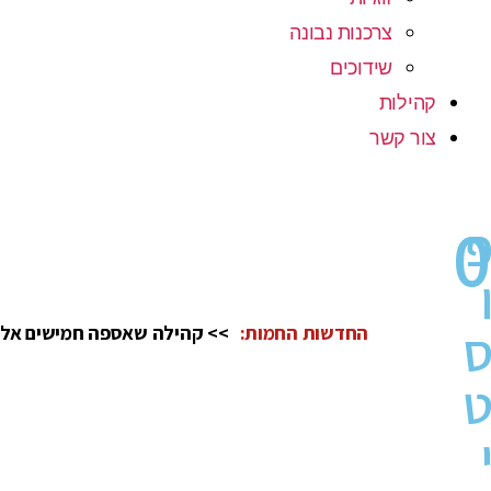
צרכנות נבונה
שידוכים
קהילות
צור קשר
0
פ
ו
ס
החדשות החמות:
>> קהילה שאספה חמישים אלף
ט
י