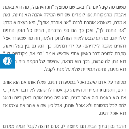
משום מה קיבל יום ט"ו באב שם מפוצץ: "חג האהבה", מה היא באמת
אהבה? מהמקורות אנו לומדים שפירוש המילה אהבה הוא נתינה. זאת
אומרת, כשאמא אומרת לבנה: "אני אוהבת אותך", היא בעצם אומרת:
"אני נותנת לך", ואכן כך הם פני הדברים, הורים כל הזמן נותנים
לילדיהם, מהרגע שבאו לאוויר העולם וכן הלאה, וזה מה שמעורר אצל
ההורים אהבה לילדיהם- על ידי הנתינה, כך הוא גם בין בעל ואשה,
מתחת לחופה דבר ראשון אחרי שהאיש אומר "הרי את מקודשת לי.."
הוא נותן לה טבעת, בכך הוא מראה, שהיסוד של הקמת בית בישראל
הוא נתינה, נתינה תמידית שלא על מנת לקבל.
מסופר על אדם שישב ואכל במסעדת דגים, שאלו אותו אם הוא אוהב
דגים, ותשובתו המיידית הייתה: כן. אמרו לו שהוא לא דובר אמת, כי
אם הוא באמת היה אוהב דגים, הוא היה מניח אותם באקווריום ודואג
להם לכל מחסורם ולא אוכל אותם, אבל כיון שהוא אוהב את עצמו אז
הוא אוכל דגים.
הדבר נכון בתוך הבית וגם מחוצה לו, אדם הרוצה לקבל הנאה מאדם