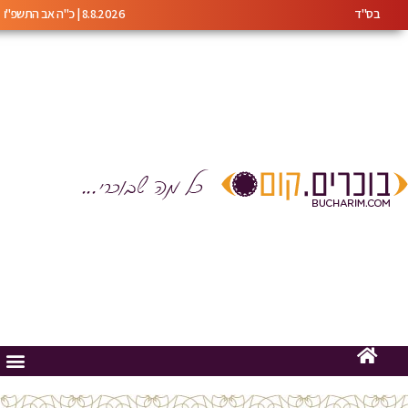
בס"ד
8.8.2026 | כ"ה אב התשפ"ו