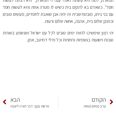
המארח, למה היא עשתה זאת? ענה לי המארח, "היא רצתה לעשות
חסד". כשאדם בא להקים בית כשיש לו מטרה אחת והיא לעשות חסד
עם בני ביתו, מובטח שבית זה יהיה אבן שואבת לחסדים, מעשים טובים
וכמובן שלום בית, אהבה, אחווה שלום ורעות.
יהי רצון שימשיכו להיות ימים טובים לכל עם ישראל ושנשמע בשורות
טובות וישועות בגשמיות ורוחניות וכל מילי דמיטב, אמן.
הקודם
הבא
ערב פנויים פנויות
פרשת עקב: דבר תורה לשבת