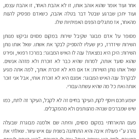
אחר ועוד אומר שהוא אוהב אותו, זו לא אהבת האחר, זו אהבת עצמו,
ועוד יתכן שברגע שבטל דבר בטלה אהבה, כשאדם מפסיק להנות
מהאחר, אז מתגלים הפנים האמיתיות שלו.
מסופר על אדם מבוגר שקיבל שירות במקום מסוים וביקש מנותן
השירות שיזדרז, כיון שעליו להספיק לבקר את אשתו. שאל אותו נותן
השירות: היכן היא נמצאת? ענה לו האיש המבוגר: במרכז רפואי, ופירט
שהוא סועד אותה, למרות שהיא כבר לא זוכרת ולא מזהה אנשים.
שאל אותו נותן השירות: אז אם היא לא זוכרת אותך, למה אתה מגיע
לבקרה? ענה האיש המבוגר: אמנם היא לא זוכרת אותי, אבל אני זוכר
אותה ואת כל מה שהיא עשתה עבורי.
ישמע חכם ויוסף לקח, העיקר בחיים זה לא לקבל, העיקר זה לתת, כמו
שיש שמברכים שנהיה מהנותנים ולא מהמקבלים.
פעם התארחתי במקום מסוים, והיתה שם אלמנה מבוגרת שבעלה
נהרג ע"י פעולת איבה והיא התחתנה בשנית עם איש עיוור. שאלתי את