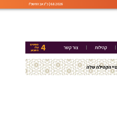
6.8.2026 | כ"ג אב התשפ"ו
4
פוסטים
קהילות
צור קשר
עלו
השבוע
יי הקהילה שלה