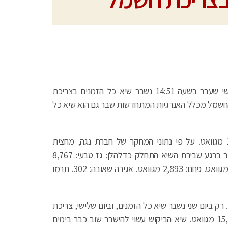
חברת נגה ניהול מערכת החשמל הודיעה שביום שלישי שעבר בשעה 14:51 נשבר שיא כל הזמנים בצריכת
ת רף 15,000 מגוואט. ייצור החשמל מכלל האנרגיות המתחדשות שבר גם הוא שיא כל
שיא הביקוש הקודם נקבע אתמול, ועמד על 14,961 מגוואט. על פי נתוני המחקר של חברת נגה, מחצית
מהביקוש לחשמל נבע משימוש במזגנים. תמהיל הייצור ברגע שבירת השיא התחלק כדלהלן: גז טבעי: 8,767
מגוואט. רזרבה: 3,560 מגוואט. אנרגיית שמש: 2,983 מגוואט. פחם: 2,893 מגוואט. אגירה שאובה: 302. תרמו
 רק ביום שני נשבר שיא כל הזמנים, וביום שלישי, צריכת
החשמל שברה שיא נוסף ועברה לראשונה את רף 15,000 מגוואט. שיא הביקוש עשוי להישבר שוב כבר בימים