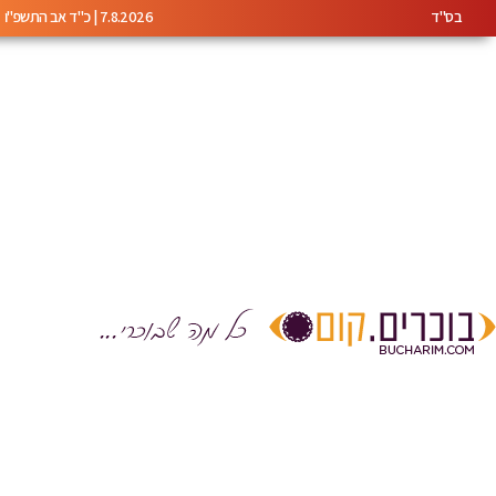
בס"ד
7.8.2026 | כ"ד אב התשפ"ו