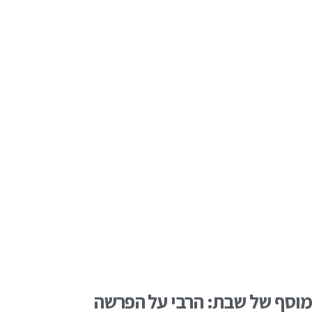
מוסף של שבת: הרבי על הפרשה
מרץ 19, 2025
לא תבערו אש בכל משבתיכם ביום השבת (שמות לה,ג) המלאכות
שנאסרו בשבת הן שלושים ותשע (לט) המלאכות שנעשו במשכן. מכאן,