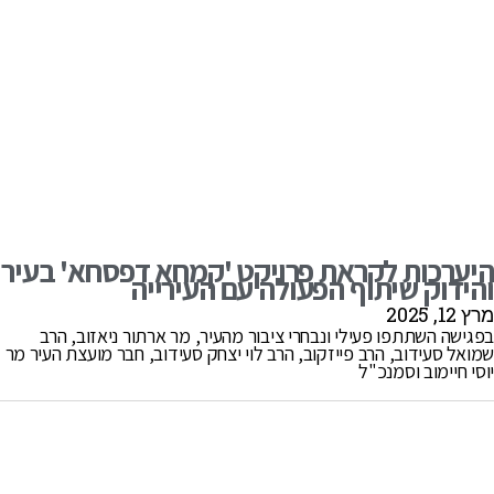
היערכות לקראת פרויקט 'קמחא דפסחא' בעיר
והידוק שיתוף הפעולה עם העירייה
מרץ 12, 2025
בפגישה השתתפו פעילי ונבחרי ציבור מהעיר, מר ארתור ניאזוב, הרב
שמואל סעידוב, הרב פייזקוב, הרב לוי יצחק סעידוב, חבר מועצת העיר מר
יוסי חיימוב וסמנכ"ל