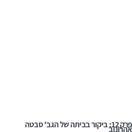
פרק 12: ביקור בביתה של הגב' סבטה
אהרונוב
מרץ 12, 2025
זמן קצר לאחר שפרצה מלחמה והתקוממויות אזרחיות בעיר דושנבה