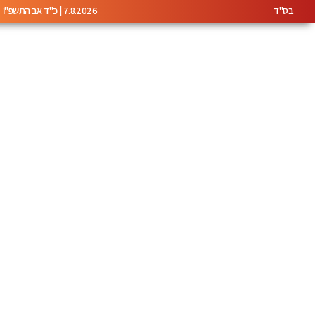
בס"ד
7.8.2026 | כ"ד אב התשפ"ו