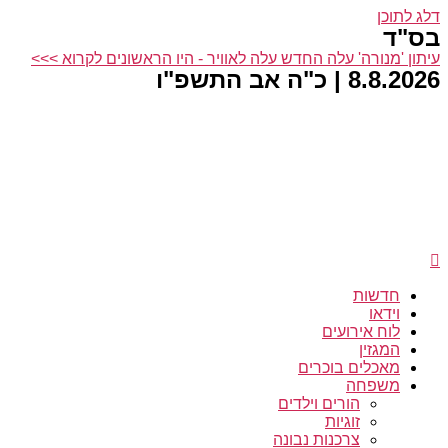
דלג לתוכן
בס"ד
עיתון 'מנורה' עלה החדש עלה לאוויר - היו הראשונים לקרוא >>>
8.8.2026 | כ"ה אב התשפ"ו
חדשות
וידאו
לוח אירועים
המגזין
מאכלים בוכרים
משפחה
הורים וילדים
זוגיות
צרכנות נבונה