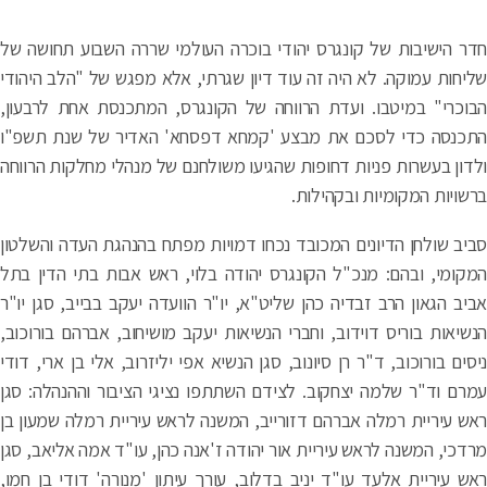
ר הישיבות של קונגרס יהודי בוכרה העולמי שררה השבוע תחושה של
יחות עמוקה. לא היה זה עוד דיון שגרתי, אלא מפגש של "הלב היהודי
וכרי" במיטבו. ועדת הרווחה של הקונגרס, המתכנסת אחת לרבעון,
כנסה כדי לסכם את מבצע 'קמחא דפסחא' האדיר של שנת תשפ"ו
דון בעשרות פניות דחופות שהגיעו משולחנם של מנהלי מחלקות הרווחה
שויות המקומיות ובקהילות.
יב שולחן הדיונים המכובד נכחו דמויות מפתח בהנהגת העדה והשלטון
קומי, ובהם: מנכ"ל הקונגרס יהודה בלוי, ראש אבות בתי הדין בתל
יב הגאון הרב זבדיה כהן שליט"א, יו"ר הוועדה יעקב בבייב, סגן יו"ר
שיאות בוריס דוידוב, וחברי הנשיאות יעקב מושיחוב, אברהם בורוכוב,
סים בורוכוב, ד"ר רן סיונוב, סגן הנשיא אפי יליזרוב, אלי בן ארי, דודי
רם וד"ר שלמה יצחקוב. לצידם השתתפו נציגי הציבור וההנהלה: סגן
ש עיריית רמלה אברהם דזורייב, המשנה לראש עיריית רמלה שמעון בן
דכי, המשנה לראש עיריית אור יהודה ז'אנה כהן, עו"ד אמה אליאב, סגן
ש עיריית אלעד עו"ד יניב בדלוב, עורך עיתון 'מנורה' דודי בן חמו,