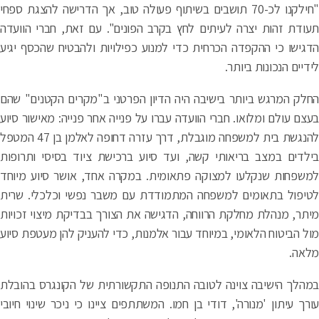
"חילקנו לכ-70 תושבים בשיתוף פעולה טוב, אך הדרישה להצגת ספחי
ודת זהות יצרה לעיתים לחץ בקרב הפונים". עם זאת, חברי הוועדה
גישו כי ההקפדה הכרחית כדי למנוע כפילויות ולהבטיח שהכסף יגיע
דיים הנכונות ביותר.
לק המרגש ביותר בישיבה היה הדיון הפרטני ב"מקרים הקטנים" שהם
צם עולם ומלואו. חברי הוועדה עברו על פנייה אחר פנייה: מאישור סיוע
להנגשת בית למשפחה מוגבלת, דרך עזרה דחופה לאלמן בן 47 המטפל
לדים במצב בריאותי קשה, ועד סיוע ברכישת ציוד בסיסי ותרופות
שפחות שנקלעו למצוקה פתאומית. במקרה אחד, אושר סיוע מיוחד
יפול בתאומים למשפחה המתמודדת עם משבר נפשי וכלכלי. שרית
תר, מנהלת מחלקת הרווחה, הדגישה את הצורך בבדיקת מיצוי זכויות
ל הביטוח הלאומי, במיוחד עבור אלמנות, כדי להעניק להן מעטפת סיוע
אה.
הלך הישיבה צוינה לטובה התנופה התקשורתית של הקונגרס בהובלת
רך עיתון 'מנורה', דודי בן חמו. המשתתפים ציינו כי ניכר שינוי חיובי