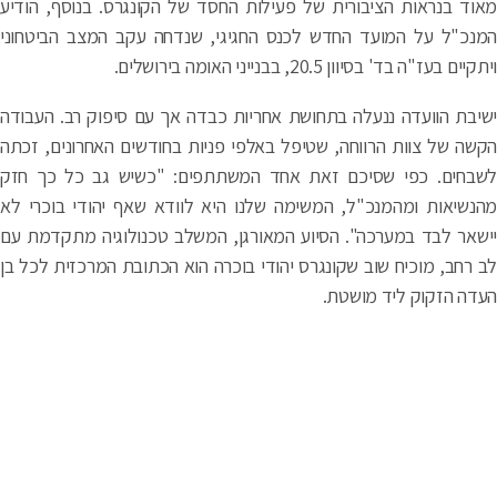
וד בנראות הציבורית של פעילות החסד של הקונגרס. בנוסף, הודיע
נכ"ל על המועד החדש לכנס החגיגי, שנדחה עקב המצב הביטחוני
יים בעז"ה בד' בסיוון 20.5, בבנייני האומה בירושלים.
יבת הוועדה ננעלה בתחושת אחריות כבדה אך עם סיפוק רב. העבודה
שה של צוות הרווחה, שטיפל באלפי פניות בחודשים האחרונים, זכתה
בחים. כפי שסיכם זאת אחד המשתתפים: "כשיש גב כל כך חזק
נשיאות ומהמנכ"ל, המשימה שלנו היא לוודא שאף יהודי בוכרי לא
שאר לבד במערכה". הסיוע המאורגן, המשלב טכנולוגיה מתקדמת עם
 רחב, מוכיח שוב שקונגרס יהודי בוכרה הוא הכתובת המרכזית לכל בן
דה הזקוק ליד מושטת.