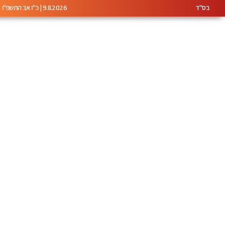
בס"ד
9.8.2026 | כ"ו אב התשפ"ו