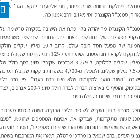
הלת מחלקת הרווחה שרית מיתר, חני אליזערוב ינוקא, הגב' עליזה
יה, סמנכ"ל הקונגרס יוסי ניאזוב והרב אמנון כהן.
כ"ל הקונגרס מר יהודה בלוי פתח את הישיבה בסקירה מרשימה על
קפי הפעילות של החודשים האחרונים. הנתונים שנחשפו משרטטים
תמונה של מפעל חסד חובק עולם: קרוב ל-10 מיליון שקלים חולקו
לנזקקים לקראת חג הפסח. הסיוע הגיע ל-165 רבני קהילות שקיבלו כחצי
מיליון שקלים לחלוקה, ל-3,279 אברכים שקיבלו סיוע בסך כולל של
כ-7.5 מיליון שקלים, ולמעלה מ-4,700 משפחות נזקקות שקיבלו תמיכה
ירה. "השנה הגענו למקומות שלא היינו בהם בעבר", ציין הרב בלוי
בסיפוק, והוסיף כי בארצות הברית לבדה חולק סיוע ל-200 אברכים, לצד
יכה בבחורי ישיבות בקהילה בוינה.
ק מרכזי בדיון הוקדש לשיפור הליכי הבקרה. השנה הוכנסו מערכות
נולוגיות מתקדמות, שבדקו את אמינות המסמכים שהוגשו. "פעם
שונה שהשתמשנו בתוכנות שמזהות שינויים במסמכים", הוסבר בוועדה.
יגי הערים, בהם שמאל בן מרדכי מרמלה, תיארו את המורכבות בשטח: