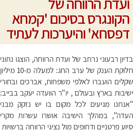
ועדת הרווחה של
הקונגרס בסיכום 'קמחא
דפסחא' והיערכות לעתיד
יון רבעוני נרחב של ועדת הרווחה, הוצגו נתוני
חלוקת הענק של ערב החג: למעלה מ-10 מיליון
קלים הועברו לאלפי משפחות, אברכים ובחורי
שיבות בארץ ובעולם , יו"ר הוועדה יעקב בבייב:
אנחנו מגיעים לכל מקום בו יש נזקק מבני
עדה", במהלך הישיבה אושרו עשרות מקרי
וע פרטניים ודחופים מול נציגי הרווחה ברשויות