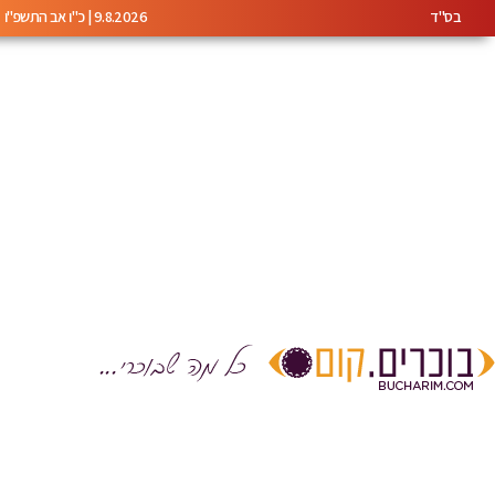
בס"ד
9.8.2026 | כ"ו אב התשפ"ו