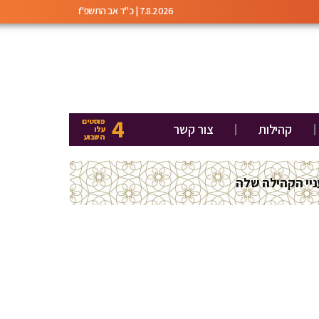
7.8.2026 | כ"ד אב התשפ"ו
4
פוסטים
קהילות
צור קשר
עלו
השבוע