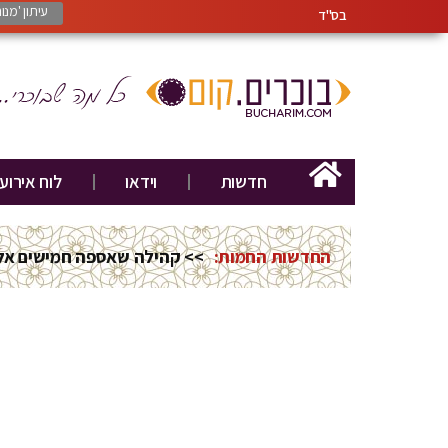
עיתון 'מנ
בס"ד
חדשות
וידאו
לוח אירוע
החדשות החמות:
>> חוג להיסטוריה בקונגרס יה