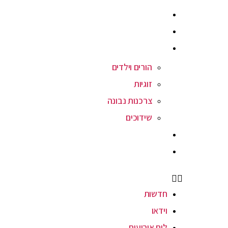
המגזין
מאכלים בוכרים
משפחה
הורים וילדים
זוגיות
צרכנות נבונה
שידוכים
קהילות
צור קשר
חדשות
וידאו
לוח אירועים