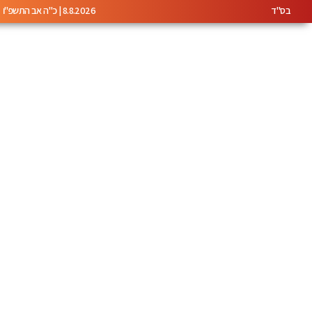
בס"ד
8.8.2026 | כ"ה אב התשפ"ו