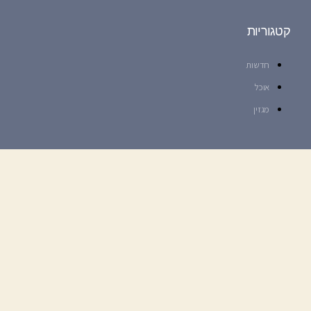
קטגוריות
חדשות
אוכל
מגזין
עקבו אחרינו ברשתות: