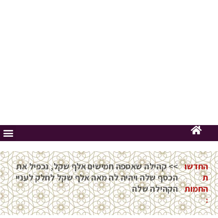
החדשות
החמות: