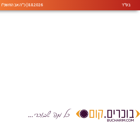
בס"ד
8.8.2026 | כ"ה אב התשפ"ו