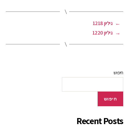
←
גיליון 1218
→
גיליון 1220
חיפוש
חיפוש
Recent Posts
רחוב חדש בפתח תקווה הונצח לזכרו של הרב זבולון לבייב