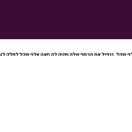
 שקל, נכפיל את הכסף שלה ויהיה לה מאה אלף שקל לחלק לענ