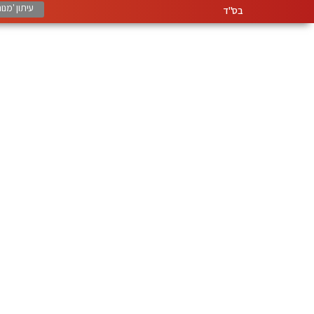
עיתון 'מנ
בס"ד